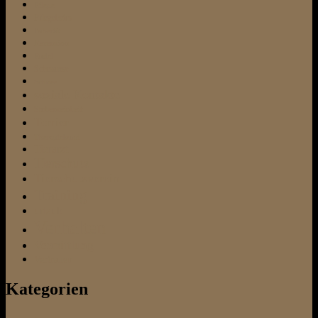
Pflege
Pflegeheim
Pubertät
Rezension
Rudel
Schnauzer
Schnee
soziale Kontakte
Stubenreinheit
Terrier
Therapiehund
Tierarzt
Tierschutz
Tierschutzverein
Training
urlaub
Verhalten
Vermittlung
Vertrauen
Kategorien