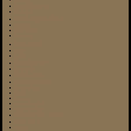
Beschäftigung
Besuchshund
Bindungsaufbau
Bullterrier
Cesar Millan
Entspannung
featured
Frisbee
Fundtier
Gassi gehen
Hundefutter
Hundeschule
Hundetrainer24
Hund und Katze
Jagdtrieb
Kampfhund
Leinenführigkeit
Michael Frey-Dodillet
Miniatur-Bullterrier
Mini Bulli
Mischling