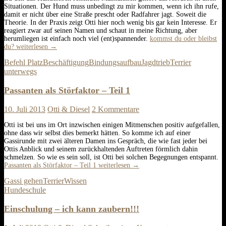
Situationen. Der Hund muss unbedingt zu mir kommen, wenn ich ihn rufe,
damit er nicht über eine Straße prescht oder Radfahrer jagt. Soweit die
Theorie. In der Praxis zeigt Otti hier noch wenig bis gar kein Interesse. Er
reagiert zwar auf seinen Namen und schaut in meine Richtung, aber
herumliegen ist einfach noch viel (ent)spannender.
kommst du oder bleibst
du?
weiterlesen
→
Befehl Platz
Beschäftigung
Bindungsaufbau
Jagdtrieb
Terrier
unterwegs
Passanten als Störfaktor – Teil 1
10. Juli 2013
Otti & Diesel
2 Kommentare
Otti ist bei uns im Ort inzwischen einigen Mitmenschen positiv aufgefallen,
ohne dass wir selbst dies bemerkt hätten. So komme ich auf einer
Gassirunde mit zwei älteren Damen ins Gespräch, die wie fast jeder bei
Ottis Anblick und seinem zurückhaltenden Auftreten förmlich dahin
schmelzen. So wie es sein soll, ist Otti bei solchen Begegnungen entspannt.
Passanten als Störfaktor – Teil 1
weiterlesen
→
Gassi gehen
Terrier
Wissen
Hundeschule
Einschulung – ich kann zaubern!!!