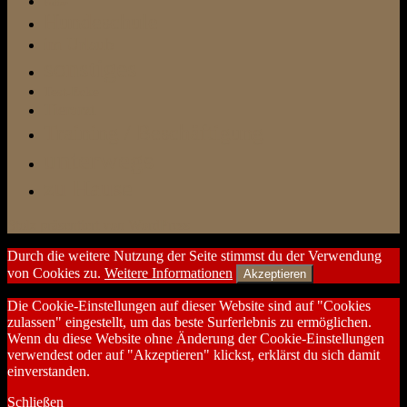
Futter
Hundeschule
im Urlaub
sonstiges
Test-Ecke
Tierarzt
Training / Beschäftigung
unterwegs
zu Hause
Stolz präsentiert von WordPress
Durch die weitere Nutzung der Seite stimmst du der Verwendung
von Cookies zu.
Weitere Informationen
Akzeptieren
Die Cookie-Einstellungen auf dieser Website sind auf "Cookies
zulassen" eingestellt, um das beste Surferlebnis zu ermöglichen.
Wenn du diese Website ohne Änderung der Cookie-Einstellungen
verwendest oder auf "Akzeptieren" klickst, erklärst du sich damit
einverstanden.
Schließen