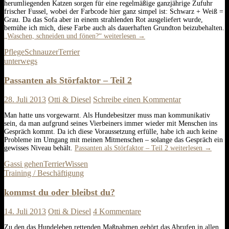
herumliegenden Katzen sorgen für eine regelmäßige ganzjährige Zufuhr
frischer Fussel, wobei der Farbcode hier ganz simpel ist: Schwarz + Weiß =
Grau. Da das Sofa aber in einem strahlenden Rot ausgeliefert wurde,
bemühe ich mich, diese Farbe auch als dauerhaften Grundton beizubehalten.
„Waschen, schneiden und fönen?“
weiterlesen
→
Pflege
Schnauzer
Terrier
unterwegs
Passanten als Störfaktor – Teil 2
28. Juli 2013
Otti & Diesel
Schreibe einen Kommentar
Man hatte uns vorgewarnt. Als Hundebesitzer muss man kommunikativ
sein, da man aufgrund seines Vierbeiners immer wieder mit Menschen ins
Gespräch kommt. Da ich diese Voraussetzung erfülle, habe ich auch keine
Probleme im Umgang mit meinen Mitmenschen – solange das Gespräch ein
gewisses Niveau behält.
Passanten als Störfaktor – Teil 2
weiterlesen
→
Gassi gehen
Terrier
Wissen
Training / Beschäftigung
kommst du oder bleibst du?
14. Juli 2013
Otti & Diesel
4 Kommentare
Zu den das Hundeleben rettenden Maßnahmen gehört das Abrufen in allen