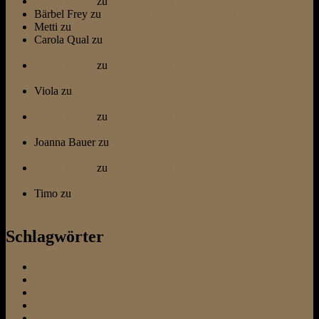
Otti & Diesel
zu
bürsten ist nur was für Katzen
Bärbel Frey
zu
bürsten ist nur was für Katzen
Metti
zu
Hundeflüsterer trifft Dog Whisperer
Carola Qual
zu
… ein kleines Bullterrier Fazit und eine
Liebeserklärung
Otti & Diesel
zu
… ein kleines Bullterrier Fazit und eine
Liebeserklärung
Viola
zu
… ein kleines Bullterrier Fazit und eine
Liebeserklärung
Otti & Diesel
zu
… ein kleines Bullterrier Fazit und eine
Liebeserklärung
Joanna Bauer
zu
… ein kleines Bullterrier Fazit und eine
Liebeserklärung
Otti & Diesel
zu
… ein kleines Bullterrier Fazit und eine
Liebeserklärung
Timo
zu
… ein kleines Bullterrier Fazit und eine
Liebeserklärung
Schlagwörter
allein bleiben
Altersheim
Ausstattung
Befehl Platz
Befehl Sitz