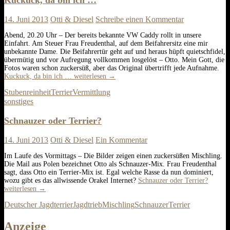
14. Juni 2013
Otti & Diesel
Schreibe einen Kommentar
Abend, 20.20 Uhr – Der bereits bekannte VW Caddy rollt in unsere
Einfahrt. Am Steuer Frau Freudenthal, auf dem Beifahrersitz eine mir
unbekannte Dame. Die Beifahrertür geht auf und heraus hüpft quietschfidel,
übermütig und vor Aufregung vollkommen losgelöst – Otto. Mein Gott, die
Fotos waren schon zuckersüß, aber das Original übertrifft jede Aufnahme.
Kuckuck, da bin ich …
weiterlesen
→
Stubenreinheit
Terrier
Vermittlung
sonstiges
Schnauzer oder Terrier?
14. Juni 2013
Otti & Diesel
Ein Kommentar
Im Laufe des Vormittags – Die Bilder zeigen einen zuckersüßen Mischling.
Die Mail aus Polen bezeichnet Otto als Schnauzer-Mix. Frau Freudenthal
sagt, dass Otto ein Terrier-Mix ist. Egal welche Rasse da nun dominiert,
wozu gibt es das allwissende Orakel Internet?
Schnauzer oder Terrier?
weiterlesen
→
Deutscher Jagdterrier
Jagdtrieb
Mischling
Schnauzer
Terrier
Anzeige