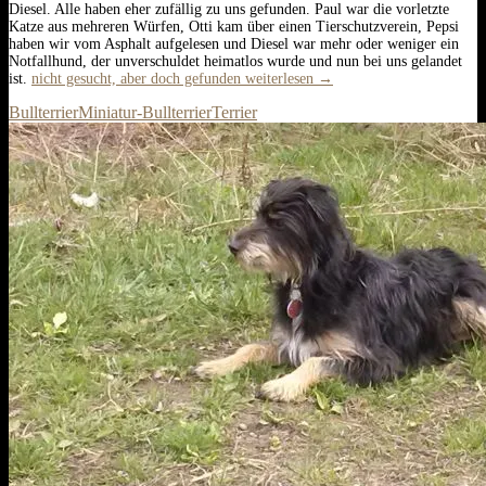
Diesel. Alle haben eher zufällig zu uns gefunden. Paul war die vorletzte
Katze aus mehreren Würfen, Otti kam über einen Tierschutzverein, Pepsi
haben wir vom Asphalt aufgelesen und Diesel war mehr oder weniger ein
Notfallhund, der unverschuldet heimatlos wurde und nun bei uns gelandet
ist.
nicht gesucht, aber doch gefunden
weiterlesen
→
Bullterrier
Miniatur-Bullterrier
Terrier