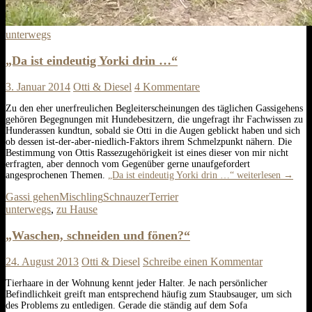
unterwegs
„Da ist eindeutig Yorki drin …“
3. Januar 2014
Otti & Diesel
4 Kommentare
Zu den eher unerfreulichen Begleiterscheinungen des täglichen Gassigehens
gehören Begegnungen mit Hundebesitzern, die ungefragt ihr Fachwissen zu
Hunderassen kundtun, sobald sie Otti in die Augen geblickt haben und sich
ob dessen ist-der-aber-niedlich-Faktors ihrem Schmelzpunkt nähern. Die
Bestimmung von Ottis Rassezugehörigkeit ist eines dieser von mir nicht
erfragten, aber dennoch vom Gegenüber gerne unaufgefordert
angesprochenen Themen.
„Da ist eindeutig Yorki drin …“
weiterlesen
→
Gassi gehen
Mischling
Schnauzer
Terrier
unterwegs
,
zu Hause
„Waschen, schneiden und fönen?“
24. August 2013
Otti & Diesel
Schreibe einen Kommentar
Tierhaare in der Wohnung kennt jeder Halter. Je nach persönlicher
Befindlichkeit greift man entsprechend häufig zum Staubsauger, um sich
des Problems zu entledigen. Gerade die ständig auf dem Sofa