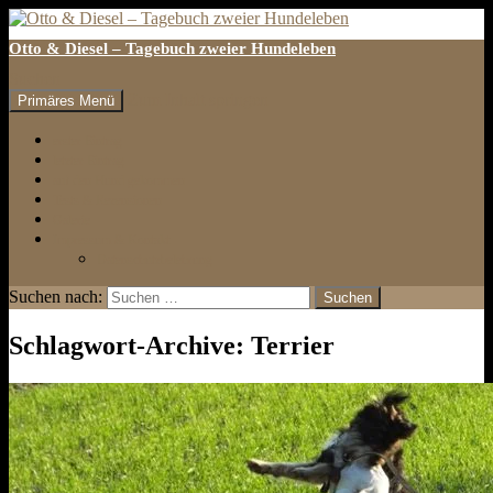
Otto & Diesel – Tagebuch zweier Hundeleben
Suchen
Zum Inhalt springen
Primäres Menü
erster Eintrag
letzter Eintrag
auf den Hund gekommen
Tests & Rezensionen
Galerie
Impressum & Kontakt
Datenschutzbelehrung
Suchen nach:
Schlagwort-Archive: Terrier