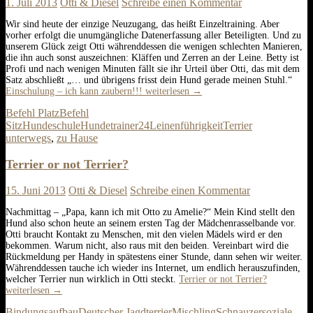
1. Juli 2013
Otti & Diesel
Schreibe einen Kommentar
Wir sind heute der einzige Neuzugang, das heißt Einzeltraining. Aber
vorher erfolgt die unumgängliche Datenerfassung aller Beteiligten. Und zu
unserem Glück zeigt Otti währenddessen die wenigen schlechten Manieren,
die ihn auch sonst auszeichnen: Kläffen und Zerren an der Leine. Betty ist
Profi und nach wenigen Minuten fällt sie ihr Urteil über Otti, das mit dem
Satz abschließt „… und übrigens frisst dein Hund gerade meinen Stuhl.“
Einschulung – ich kann zaubern!!!
weiterlesen
→
Befehl Platz
Befehl
Sitz
Hundeschule
Hundetrainer24
Leinenführigkeit
Terrier
unterwegs
,
zu Hause
Terrier or not Terrier?
15. Juni 2013
Otti & Diesel
Schreibe einen Kommentar
Nachmittag – „Papa, kann ich mit Otto zu Amelie?“ Mein Kind stellt den
Hund also schon heute an seinem ersten Tag der Mädchenrasselbande vor.
Otti braucht Kontakt zu Menschen, mit den vielen Mädels wird er den
bekommen. Warum nicht, also raus mit den beiden. Vereinbart wird die
Rückmeldung per Handy in spätestens einer Stunde, dann sehen wir weiter.
Währenddessen tauche ich wieder ins Internet, um endlich herauszufinden,
welcher Terrier nun wirklich in Otti steckt.
Terrier or not Terrier?
weiterlesen
→
Bindungsaufbau
Deutscher Jagdterrier
Mischling
Schnauzer
soziale