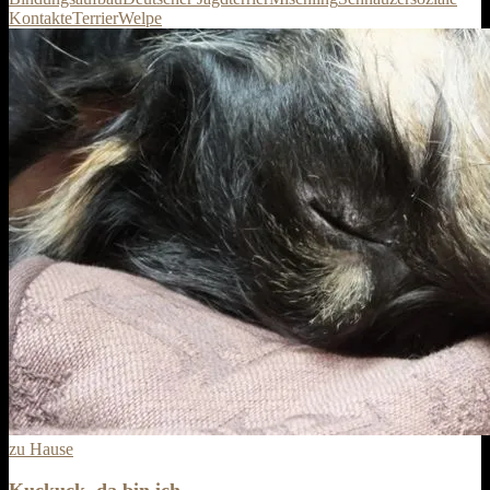
Kontakte
Terrier
Welpe
zu Hause
Kuckuck, da bin ich …