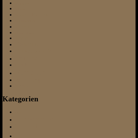
Schnauzer
Schnee
soziale Kontakte
Stubenreinheit
Terrier
Therapiehund
Tierarzt
Tierschutz
Tierschutzverein
Training
urlaub
Verhalten
Vermittlung
Vertrauen
Kategorien
Futter
Hundeschule
im Urlaub
sonstiges