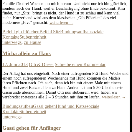
Familie für drei Wochen um mich herum. Und nicht nur ich bin glücklich,
sondern auch der Hund, weil er Beschäftigung ohne Ende bekommt. Kira
findet, nur „Sitz“ bringt es nicht, der Hund ist zu schlau und kann viel
mehr. Kurzerhand wird aus dem klassischen „Gib Pfötchen“ das viel
Das
modernere „Five“ gemacht.
weiterlesen
→
A-
Befehl gib Pfötchen
Befehl Sitz
Bindungsaufbau
soziale
Team
Kontakte
Stubenreinheit
unterwegs
,
zu Hause
Micha allein zu Haus
17. Juni 2013
Otti & Diesel
Schreibe einen Kommentar
Der Alltag hat uns eingeholt. Nach einer aufregenden Prä-Hund-Woche und
einem noch aufregenderen Wochenende mit Hund kommen die Mädels
ihren Pflichten nach. Ich auch, denn ich bin mit einem Male mit einem
Hund und zwei Katzen allein zu Haus. Andrea hat um 5.30 Uhr die erste
Gassirunde übernommen. Damit Otti nun stubenrein wird, haben wir
Micha
verabredet spätestens alle 2 – 3 Stunden mit ihm zu laufen.
weiterlesen
→
allein
Bindungsaufbau
Gassi gehen
Hund und Katze
soziale
zu
Haus
Kontakte
Stubenreinheit
unterwegs
Gassi gehen für Anfänger