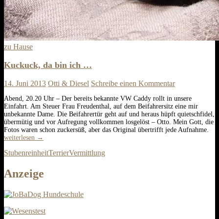
zu Hause
Kuckuck, da bin ich …
14. Juni 2013
Otti & Diesel
Schreibe einen Kommentar
Abend, 20.20 Uhr – Der bereits bekannte VW Caddy rollt in unsere
Einfahrt. Am Steuer Frau Freudenthal, auf dem Beifahrersitz eine mir
unbekannte Dame. Die Beifahrertür geht auf und heraus hüpft quietschfidel,
übermütig und vor Aufregung vollkommen losgelöst – Otto. Mein Gott, die
Kuc
Fotos waren schon zuckersüß, aber das Original übertrifft jede Aufnahme.
da
weiterlesen
→
bin
Stubenreinheit
Terrier
Vermittlung
ich
…
Anzeige