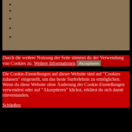
Test-Ecke
Tierarzt
Training / Beschäftigung
unterwegs
zu Hause
Stolz präsentiert von WordPress
Durch die weitere Nutzung der Seite stimmst du der Verwendung
von Cookies zu.
Weitere Informationen
Akzeptieren
Die Cookie-Einstellungen auf dieser Website sind auf "Cookies
zulassen" eingestellt, um das beste Surferlebnis zu ermöglichen.
Wenn du diese Website ohne Änderung der Cookie-Einstellungen
verwendest oder auf "Akzeptieren" klickst, erklärst du sich damit
einverstanden.
Schließen