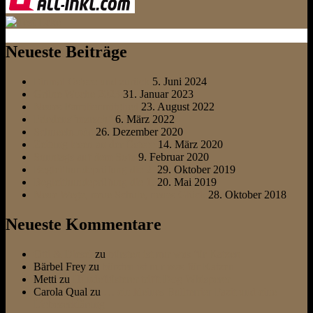
Neueste Beiträge
Einmal Ostsee und zurück
5. Juni 2024
Grüne Woche 2023
31. Januar 2023
Neues Familienmitglied
23. August 2022
Friedens“marsch“
6. März 2022
Schneehunde
26. Dezember 2020
Zeitung lesen an der Ostsee
14. März 2020
Sonntags auf dem Sofa
9. Februar 2020
Begleithundeprüfung die 2.
29. Oktober 2019
Begleithundeprüfung die 1.
20. Mai 2019
Neue Wege, neue Schule, neues Glück
28. Oktober 2018
Neueste Kommentare
Otti & Diesel
zu
bürsten ist nur was für Katzen
Bärbel Frey
zu
bürsten ist nur was für Katzen
Metti
zu
Hundeflüsterer trifft Dog Whisperer
Carola Qual
zu
… ein kleines Bullterrier Fazit und eine
Liebeserklärung