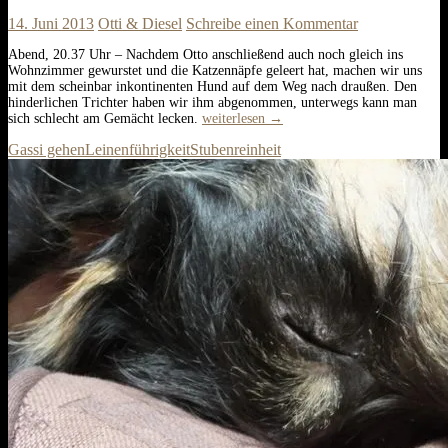
14. Juni 2013
Otti & Diesel
Schreibe einen Kommentar
Abend, 20.37 Uhr – Nachdem Otto anschließend auch noch gleich ins
Wohnzimmer gewurstet und die Katzennäpfe geleert hat, machen wir uns
mit dem scheinbar inkontinenten Hund auf dem Weg nach draußen. Den
hinderlichen Trichter haben wir ihm abgenommen, unterwegs kann man
Gassi
sich schlecht am Gemächt lecken.
weiterlesen
→
gehen
Gassi gehen
Leinenführigkeit
Stubenreinheit
für
Anfänger