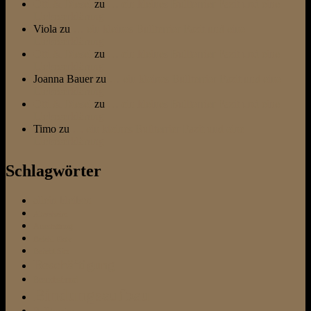
Otti & Diesel
zu
… ein kleines Bullterrier Fazit und eine
Liebeserklärung
Viola
zu
… ein kleines Bullterrier Fazit und eine
Liebeserklärung
Otti & Diesel
zu
… ein kleines Bullterrier Fazit und eine
Liebeserklärung
Joanna Bauer
zu
… ein kleines Bullterrier Fazit und eine
Liebeserklärung
Otti & Diesel
zu
… ein kleines Bullterrier Fazit und eine
Liebeserklärung
Timo
zu
… ein kleines Bullterrier Fazit und eine
Liebeserklärung
Schlagwörter
allein bleiben
Altersheim
Ausstattung
Befehl Platz
Befehl Sitz
Beschäftigung
Besuchshund
Bindungsaufbau