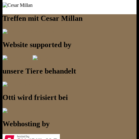
Treffen mit Cesar Millan
Website supported by
unsere Tiere behandelt
Otti wird frisiert bei
Webhosting by