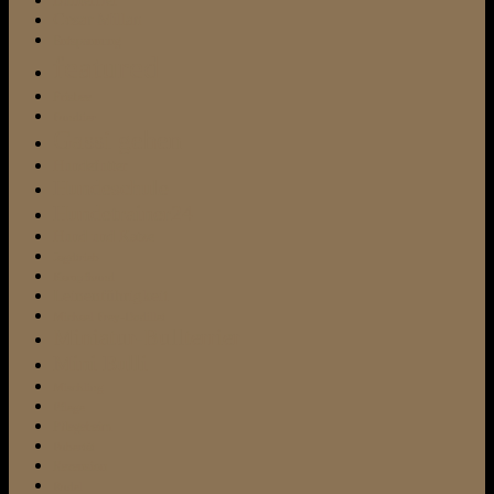
Bullterrier
Cesar Millan
Entspannung
featured
Frisbee
Fundtier
Gassi gehen
Hundefutter
Hundeschule
Hundetrainer24
Hund und Katze
Jagdtrieb
Kampfhund
Leinenführigkeit
Michael Frey-Dodillet
Miniatur-Bullterrier
Mini Bulli
Mischling
Pflege
Pflegeheim
Pubertät
Rezension
Rudel