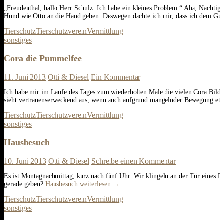
„Freudenthal, hallo Herr Schulz. Ich habe ein kleines Problem.“ Aha, Nacht
Hund wie Otto an die Hand geben. Deswegen dachte ich mir, dass ich dem G
Tierschutz
Tierschutzverein
Vermittlung
sonstiges
Cora die Pummelfee
11. Juni 2013
Otti & Diesel
Ein Kommentar
Ich habe mir im Laufe des Tages zum wiederholten Male die vielen Cora Bild
sieht vertrauenserweckend aus, wenn auch aufgrund mangelnder Bewegung e
Tierschutz
Tierschutzverein
Vermittlung
sonstiges
Hausbesuch
10. Juni 2013
Otti & Diesel
Schreibe einen Kommentar
Es ist Montagnachmittag, kurz nach fünf Uhr. Wir klingeln an der Tür eines 
gerade geben?
Hausbesuch
weiterlesen
→
Tierschutz
Tierschutzverein
Vermittlung
sonstiges