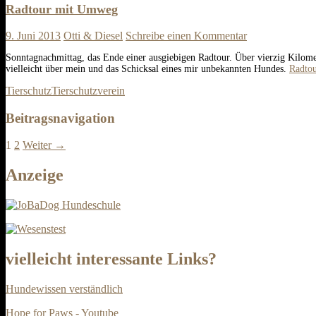
Radtour mit Umweg
9. Juni 2013
Otti & Diesel
Schreibe einen Kommentar
Sonntagnachmittag, das Ende einer ausgiebigen Radtour. Über vierzig Kilomete
vielleicht über mein und das Schicksal eines mir unbekannten Hundes.
Radto
Tierschutz
Tierschutzverein
Beitragsnavigation
1
2
Weiter →
Anzeige
vielleicht interessante Links?
Hundewissen verständlich
Hope for Paws - Youtube