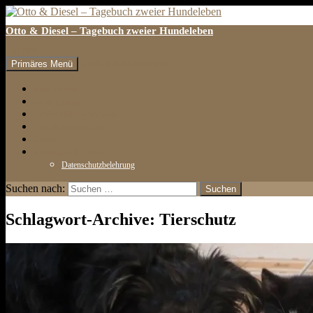
Otto & Diesel – Tagebuch zweier Hundeleben
Suchen
Zum Inhalt springen
Primäres Menü
erster Eintrag
letzter Eintrag
auf den Hund gekommen
Tests & Rezensionen
Galerie
Impressum & Kontakt
Datenschutzbelehrung
Suchen nach:
Schlagwort-Archive: Tierschutz