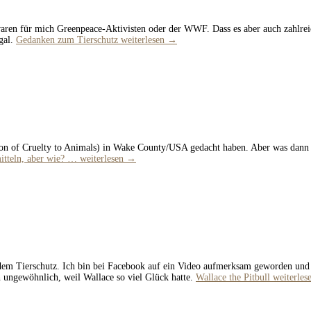
aren für mich Greenpeace-Aktivisten oder der WWF. Dass es aber auch zahlreich
gal.
Gedanken zum Tierschutz
weiterlesen
→
ion of Cruelty to Animals) in Wake County/USA gedacht haben. Aber was dann 
itteln, aber wie? …
weiterlesen
→
Tierschutz. Ich bin bei Facebook auf ein Video aufmerksam geworden und finde
h ungewöhnlich, weil Wallace so viel Glück hatte.
Wallace the Pitbull
weiterles