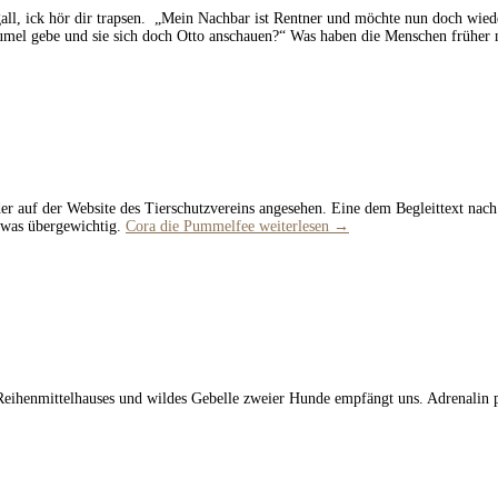
igall, ick hör dir trapsen. „Mein Nachbar ist Rentner und möchte nun doch wi
umel gebe und sie sich doch Otto anschauen?“ Was haben die Menschen früher 
er auf der Website des Tierschutzvereins angesehen. Eine dem Begleittext nac
twas übergewichtig.
Cora die Pummelfee
weiterlesen
→
Reihenmittelhauses und wildes Gebelle zweier Hunde empfängt uns. Adrenalin p