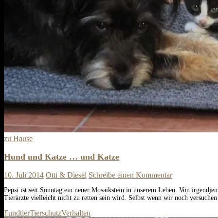
zu Hause
Hund und Katze … und Katze
10. Juli 2014
Otti & Diesel
Schreibe einen Kommentar
Pepsi ist seit Sonntag ein neuer Mosaikstein in unserem Leben. Von irgendje
Tierärzte vielleicht nicht zu retten sein wird. Selbst wenn wir noch versuch
Fundtier
Tierschutz
Verhalten