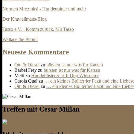
Normen Mrozinksi - Hundetrainer und mehr
Der Krawallmaus-Blog
Tasso e.V. - Komm zurück. Mit Tasso
Wallace the Pitbull
Neueste Kommentare
Otti & Diesel
zu
bürsten ist nur was für Katzen
Bärbel Frey
zu
bürsten ist nur was für Katzen
Metti
zu
Hundeflüsterer trifft Dog Whisperer
Carola Qual
zu
… ein kleines Bullterrier Fazit und eine Liebes
Otti & Diesel
zu
… ein kleines Bullterrier Fazit und eine Liebe
Treffen mit Cesar Millan