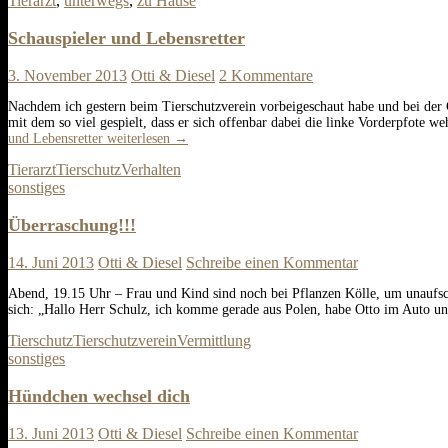
Tierarzt
,
unterwegs
,
zu Hause
Schauspieler und Lebensretter
3. November 2013
Otti & Diesel
2 Kommentare
Nachdem ich gestern beim Tierschutzverein vorbeigeschaut habe und bei der G
mit dem so viel gespielt, dass er sich offenbar dabei die linke Vorderpfote 
und Lebensretter
weiterlesen
→
Tierarzt
Tierschutz
Verhalten
sonstiges
Überraschung!!!
14. Juni 2013
Otti & Diesel
Schreibe einen Kommentar
Abend, 19.15 Uhr – Frau und Kind sind noch bei Pflanzen Kölle, um unaufsch
sich: „Hallo Herr Schulz, ich komme gerade aus Polen, habe Otto im Auto un
Tierschutz
Tierschutzverein
Vermittlung
sonstiges
Hündchen wechsel dich
13. Juni 2013
Otti & Diesel
Schreibe einen Kommentar