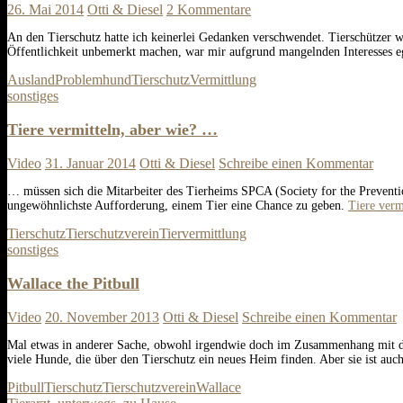
26. Mai 2014
Otti & Diesel
2 Kommentare
An den Tierschutz hatte ich keinerlei Gedanken verschwendet. Tierschützer w
Öffentlichkeit unbemerkt machen, war mir aufgrund mangelnden Interesses e
Ausland
Problemhund
Tierschutz
Vermittlung
sonstiges
Tiere vermitteln, aber wie? …
Video
31. Januar 2014
Otti & Diesel
Schreibe einen Kommentar
… müssen sich die Mitarbeiter des Tierheims SPCA (Society for the Prevent
ungewöhnlichste Aufforderung, einem Tier eine Chance zu geben.
Tiere verm
Tierschutz
Tierschutzverein
Tiervermittlung
sonstiges
Wallace the Pitbull
Video
20. November 2013
Otti & Diesel
Schreibe einen Kommentar
Mal etwas in anderer Sache, obwohl irgendwie doch im Zusammenhang mit dem 
viele Hunde, die über den Tierschutz ein neues Heim finden. Aber sie ist auc
Pitbull
Tierschutz
Tierschutzverein
Wallace