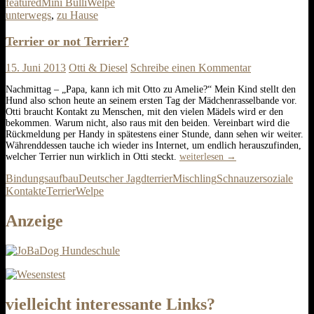
featured
Mini Bulli
Welpe
Welpenbild
unterwegs
,
zu Hause
Terrier or not Terrier?
15. Juni 2013
Otti & Diesel
Schreibe einen Kommentar
Nachmittag – „Papa, kann ich mit Otto zu Amelie?“ Mein Kind stellt den
Hund also schon heute an seinem ersten Tag der Mädchenrasselbande vor.
Otti braucht Kontakt zu Menschen, mit den vielen Mädels wird er den
bekommen. Warum nicht, also raus mit den beiden. Vereinbart wird die
Rückmeldung per Handy in spätestens einer Stunde, dann sehen wir weiter.
Währenddessen tauche ich wieder ins Internet, um endlich herauszufinden,
Terrier
welcher Terrier nun wirklich in Otti steckt.
weiterlesen
→
or
Bindungsaufbau
Deutscher Jagdterrier
Mischling
Schnauzer
soziale
not
Terrier?
Kontakte
Terrier
Welpe
Anzeige
vielleicht interessante Links?