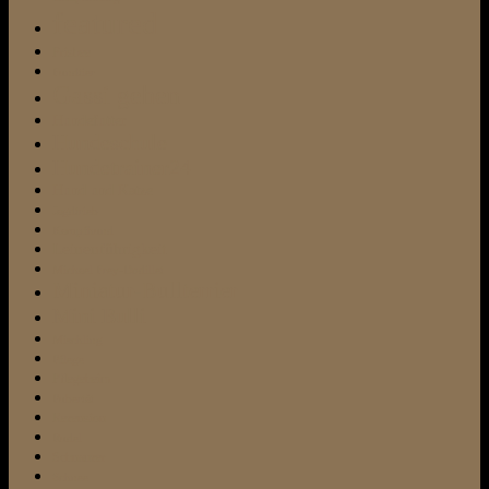
featured
Frisbee
Fundtier
Gassi gehen
Hundefutter
Hundeschule
Hundetrainer24
Hund und Katze
Jagdtrieb
Kampfhund
Leinenführigkeit
Michael Frey-Dodillet
Miniatur-Bullterrier
Mini Bulli
Mischling
Pflege
Pflegeheim
Pubertät
Rezension
Rudel
Schnauzer
Schnee