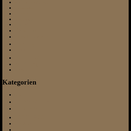
soziale Kontakte
Stubenreinheit
Terrier
Therapiehund
Tierarzt
Tierschutz
Tierschutzverein
Training
urlaub
Verhalten
Vermittlung
Vertrauen
Kategorien
Futter
Hundeschule
im Urlaub
sonstiges
Test-Ecke
Tierarzt