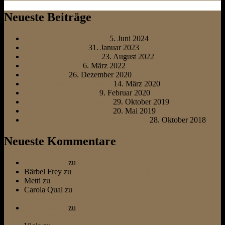
Neueste Beiträge
Einmal Ostsee und zurück
5. Juni 2024
Grüne Woche 2023
31. Januar 2023
Neues Familienmitglied
23. August 2022
Friedens“marsch“
6. März 2022
Schneehunde
26. Dezember 2020
Zeitung lesen an der Ostsee
14. März 2020
Sonntags auf dem Sofa
9. Februar 2020
Begleithundeprüfung die 2.
29. Oktober 2019
Begleithundeprüfung die 1.
20. Mai 2019
Neue Wege, neue Schule, neues Glück
28. Oktober 2018
Neueste Kommentare
Otti & Diesel
zu
bürsten ist nur was für Katzen
Bärbel Frey
zu
bürsten ist nur was für Katzen
Metti
zu
Hundeflüsterer trifft Dog Whisperer
Carola Qual
zu
… ein kleines Bullterrier Fazit und eine
Liebeserklärung
Otti & Diesel
zu
… ein kleines Bullterrier Fazit und eine
Liebeserklärung