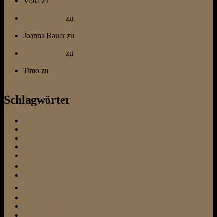
Viola
zu
… ein kleines Bullterrier Fazit und eine
Liebeserklärung
Otti & Diesel
zu
… ein kleines Bullterrier Fazit und eine
Liebeserklärung
Joanna Bauer
zu
… ein kleines Bullterrier Fazit und eine
Liebeserklärung
Otti & Diesel
zu
… ein kleines Bullterrier Fazit und eine
Liebeserklärung
Timo
zu
… ein kleines Bullterrier Fazit und eine
Liebeserklärung
Schlagwörter
allein bleiben
Altersheim
Ausstattung
Befehl Platz
Befehl Sitz
Beschäftigung
Besuchshund
Bindungsaufbau
Bullterrier
Cesar Millan
Entspannung