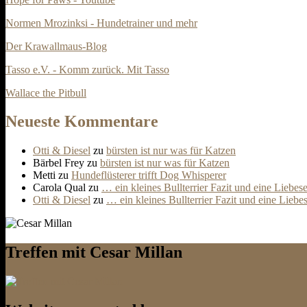
Normen Mrozinksi - Hundetrainer und mehr
Der Krawallmaus-Blog
Tasso e.V. - Komm zurück. Mit Tasso
Wallace the Pitbull
Neueste Kommentare
Otti & Diesel
zu
bürsten ist nur was für Katzen
Bärbel Frey
zu
bürsten ist nur was für Katzen
Metti
zu
Hundeflüsterer trifft Dog Whisperer
Carola Qual
zu
… ein kleines Bullterrier Fazit und eine Liebes
Otti & Diesel
zu
… ein kleines Bullterrier Fazit und eine Liebe
Treffen mit Cesar Millan