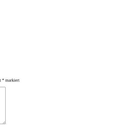
it
*
markiert