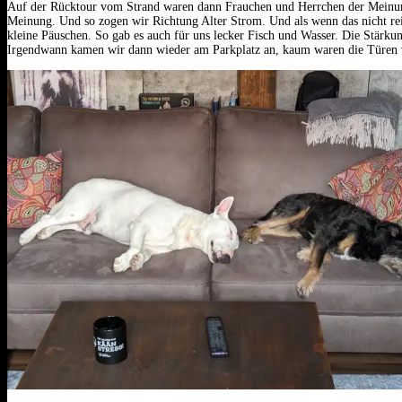
Auf der Rücktour vom Strand waren dann Frauchen und Herrchen der Meinung
Meinung. Und so zogen wir Richtung Alter Strom. Und als wenn das nicht r
kleine Päuschen. So gab es auch für uns lecker Fisch und Wasser. Die Stärk
Irgendwann kamen wir dann wieder am Parkplatz an, kaum waren die Türen vo