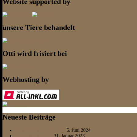
Website supported by
unsere Tiere behandelt
Otti wird frisiert bei
Webhosting by
Neueste Beiträge
Einmal Ostsee und zurück
5. Juni 2024
Grüne Woche 2023
31. Januar 2023