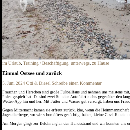
im Urlaub
,
Training / Beschäftigung
,
unterwegs
,
zu Hause
Einmal Ostsee und zurück
5. Juni 2024
Otti & Diesel
Schreibe einen Kommentar
Frauchen und Herrchen sind große Fußballfans und nehmen uns meistens mit, 
Polen gespielt hat. Da sind zwei Stunden Autofahrt nichts gegenüber den lan
Wetter-App hin und her. Mit Futter und Wasser gut versorgt, haben uns Frau
Gegen Mitternacht kamen sie erfreut zurück, klar, wenn die Heimmannschaft
Jugendherberge, wo wir schon öfters genächtigt haben, kleine Gassi-Runde un
Am Morgen gings zur Belohnung an den Hundestrand und wir konnten uns or