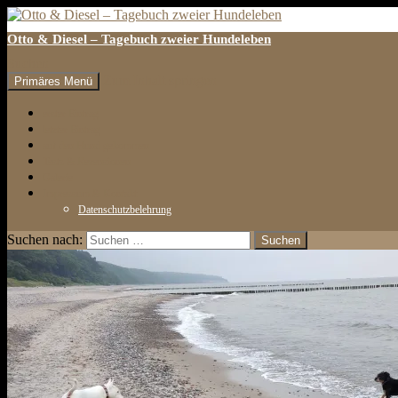
Otto & Diesel – Tagebuch zweier Hundeleben
Suchen
Zum Inhalt springen
Primäres Menü
erster Eintrag
letzter Eintrag
auf den Hund gekommen
Tests & Rezensionen
Galerie
Impressum & Kontakt
Datenschutzbelehrung
Suchen nach: