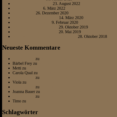
Neues Familienmitglied
23. August 2022
Friedens“marsch“
6. März 2022
Schneehunde
26. Dezember 2020
Zeitung lesen an der Ostsee
14. März 2020
Sonntags auf dem Sofa
9. Februar 2020
Begleithundeprüfung die 2.
29. Oktober 2019
Begleithundeprüfung die 1.
20. Mai 2019
Neue Wege, neue Schule, neues Glück
28. Oktober 2018
Neueste Kommentare
Otti & Diesel
zu
bürsten ist nur was für Katzen
Bärbel Frey
zu
bürsten ist nur was für Katzen
Metti
zu
Hundeflüsterer trifft Dog Whisperer
Carola Qual
zu
… ein kleines Bullterrier Fazit und eine Liebes
Otti & Diesel
zu
… ein kleines Bullterrier Fazit und eine Liebe
Viola
zu
… ein kleines Bullterrier Fazit und eine Liebeserkläru
Otti & Diesel
zu
… ein kleines Bullterrier Fazit und eine Liebe
Joanna Bauer
zu
… ein kleines Bullterrier Fazit und eine Liebe
Otti & Diesel
zu
… ein kleines Bullterrier Fazit und eine Liebe
Timo
zu
… ein kleines Bullterrier Fazit und eine Liebeserkläru
Schlagwörter