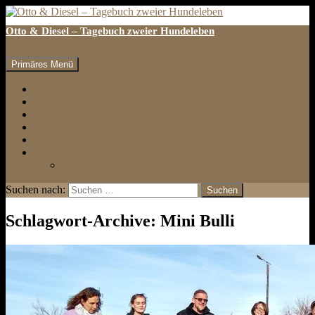
Otto & Diesel – Tagebuch zweier Hundeleben
Suchen
Zum Inhalt springen
Primäres Menü
erster Eintrag
letzter Eintrag
auf den Hund gekommen
Tests & Rezensionen
Galerie
Impressum & Kontakt
Datenschutzbelehrung
Suchen nach:
Schlagwort-Archive: Mini Bulli