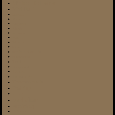
Miniatur-Bullterrier
Mini Bulli
Mischling
Pflege
Pflegeheim
Pubertät
Rezension
Rudel
Schnauzer
Schnee
soziale Kontakte
Stubenreinheit
Terrier
Therapiehund
Tierarzt
Tierschutz
Tierschutzverein
Training
urlaub
Verhalten
Vermittlung
Vertrauen