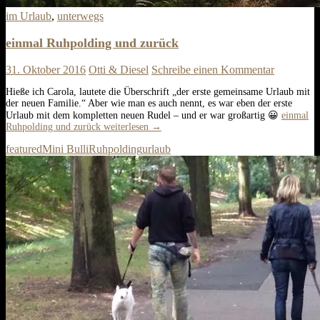
im Urlaub
,
unterwegs
einmal Ruhpolding und zurück
31. Oktober 2016
Otti & Diesel
Schreibe einen Kommentar
Hieße ich Carola, lautete die Überschrift „der erste gemeinsame Urlaub mit
der neuen Familie.“ Aber wie man es auch nennt, es war eben der erste
Urlaub mit dem kompletten neuen Rudel – und er war großartig 😀
einmal
Ruhpolding und zurück
weiterlesen
→
featured
Mini Bulli
Ruhpolding
urlaub