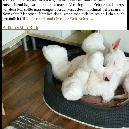
Man kann von
social networking
halten, was man möchte, denn
entscheidend ist, was man daraus macht. Verbringt man Zeit seines Lebens
vor dem PC, sollte man einiges überdenken. Aber manchmal trifft man im
Netz echte Menschen. Nämlich dann, wenn man sich im realen Leben auch
persönlich trifft.
Facebook und die echte Welt
weiterlesen
→
Bullterier
Mini Bulli