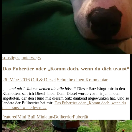
sonstiges
,
unterwegs
Das Pubertier oder „Komm doch, wenn du dich traust“
26. März 2016
Otti & Diesel
Schreibe einen Kommentar
„… und mit 2 Jahren werden die alle böse!“
Dieser Satz hängt mir in den
Klamotten, seit ich Diesel habe. Denn Diesel wurde vor mir jemandem
angeboten, der den Hund mit diesem Satz dankend abgewunken hat. Und so
landete der Bullterrier bei mir.
Das Pubertier oder „Komm doch, wenn du
dich traust“
weiterlesen
→
featured
Mini Bulli
Miniatur-Bullterrier
Pubertät