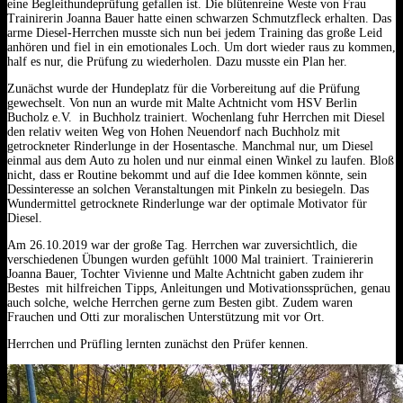
eine Begleithundeprüfung gefallen ist. Die blütenreine Weste von Frau
Trainirerin Joanna Bauer hatte einen schwarzen Schmutzfleck erhalten. Das
arme Diesel-Herrchen musste sich nun bei jedem Training das große Leid
anhören und fiel in ein emotionales Loch. Um dort wieder raus zu kommen,
half es nur, die Prüfung zu wiederholen. Dazu musste ein Plan her.
Zunächst wurde der Hundeplatz für die Vorbereitung auf die Prüfung
gewechselt. Von nun an wurde mit Malte Achtnicht vom HSV Berlin
Bucholz e.V. in Buchholz trainiert. Wochenlang fuhr Herrchen mit Diesel
den relativ weiten Weg von Hohen Neuendorf nach Buchholz mit
getrockneter Rinderlunge in der Hosentasche. Manchmal nur, um Diesel
einmal aus dem Auto zu holen und nur einmal einen Winkel zu laufen. Bloß
nicht, dass er Routine bekommt und auf die Idee kommen könnte, sein
Dessinteresse an solchen Veranstaltungen mit Pinkeln zu besiegeln. Das
Wundermittel getrocknete Rinderlunge war der optimale Motivator für
Diesel.
Am 26.10.2019 war der große Tag. Herrchen war zuversichtlich, die
verschiedenen Übungen wurden gefühlt 1000 Mal trainiert. Trainiererin
Joanna Bauer, Tochter Vivienne und Malte Achtnicht gaben zudem ihr
Bestes mit hilfreichen Tipps, Anleitungen und Motivationssprüchen, genau
auch solche, welche Herrchen gerne zum Besten gibt. Zudem waren
Frauchen und Otti zur moralischen Unterstützung mit vor Ort.
Herrchen und Prüfling lernten zunächst den Prüfer kennen.