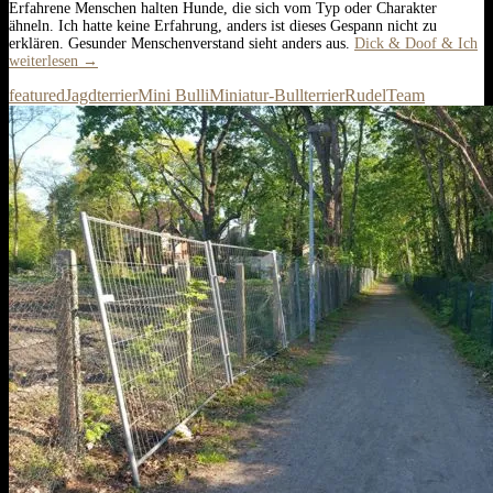
Erfahrene Menschen halten Hunde, die sich vom Typ oder Charakter
ähneln. Ich hatte keine Erfahrung, anders ist dieses Gespann nicht zu
erklären. Gesunder Menschenverstand sieht anders aus.
Dick & Doof & Ich
weiterlesen
→
featured
Jagdterrier
Mini Bulli
Miniatur-Bullterrier
Rudel
Team