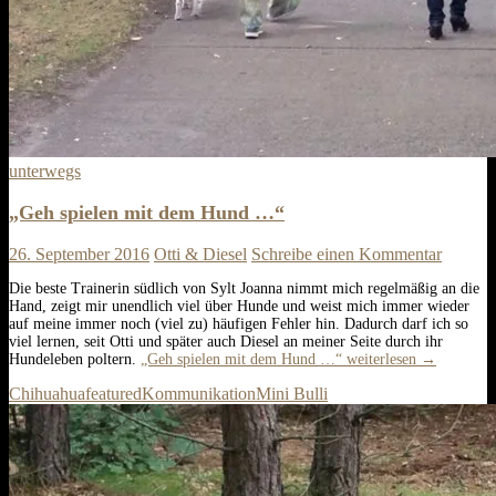
unterwegs
„Geh spielen mit dem Hund …“
26. September 2016
Otti & Diesel
Schreibe einen Kommentar
Die beste Trainerin südlich von Sylt Joanna nimmt mich regelmäßig an die
Hand, zeigt mir unendlich viel über Hunde und weist mich immer wieder
auf meine immer noch (viel zu) häufigen Fehler hin. Dadurch darf ich so
viel lernen, seit Otti und später auch Diesel an meiner Seite durch ihr
Hundeleben poltern.
„Geh spielen mit dem Hund …“
weiterlesen
→
Chihuahua
featured
Kommunikation
Mini Bulli