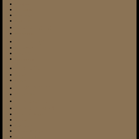
Altersheim
Ausstattung
Befehl Platz
Befehl Sitz
Beschäftigung
Besuchshund
Bindungsaufbau
Bullterrier
Cesar Millan
Entspannung
featured
Frisbee
Fundtier
Gassi gehen
Hundefutter
Hundeschule
Hundetrainer24
Hund und Katze
Jagdtrieb
Kampfhund
Leinenführigkeit
Michael Frey-Dodillet