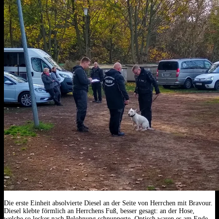
Die erste Einheit absolvierte Diesel an der Seite von Herrchen mit Bravour.
Diesel klebte förmlich an Herrchens Fuß, besser gesagt: an der Hose,
welche so lecker nach Belohnung schnupperte. Optisch waren es am Ende