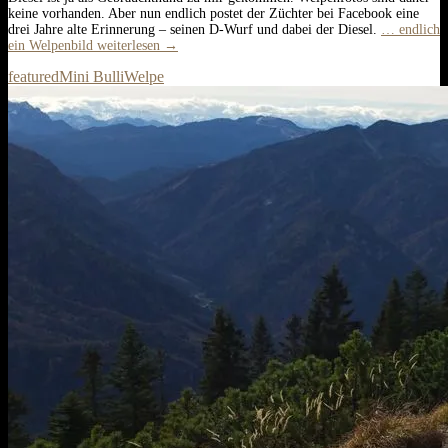
keine vorhanden. Aber nun endlich postet der Züchter bei Facebook eine
drei Jahre alte Erinnerung – seinen D-Wurf und dabei der Diesel.
… endlich
ein Welpenbild
weiterlesen
→
featured
Mini Bulli
Welpe