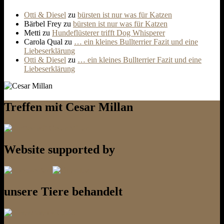
Otti & Diesel
zu
bürsten ist nur was für Katzen
Bärbel Frey
zu
bürsten ist nur was für Katzen
Metti
zu
Hundeflüsterer trifft Dog Whisperer
Carola Qual
zu
… ein kleines Bullterrier Fazit und eine
Liebeserklärung
Otti & Diesel
zu
… ein kleines Bullterrier Fazit und eine
Liebeserklärung
Treffen mit Cesar Millan
Website supported by
unsere Tiere behandelt