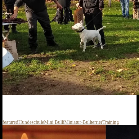
featured
Hundeschule
Mini Bulli
Miniatur-Bullterrier
Training