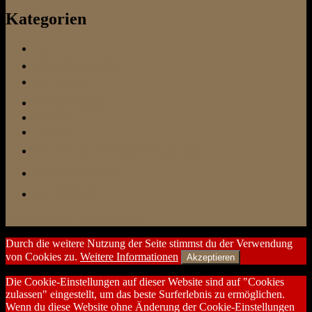
Kategorien
Futter
Hundeschule
im Urlaub
sonstiges
Test-Ecke
Tierarzt
Training / Beschäftigung
unterwegs
zu Hause
Stolz präsentiert von WordPress
Durch die weitere Nutzung der Seite stimmst du der Verwendung
von Cookies zu.
Weitere Informationen
Akzeptieren
Die Cookie-Einstellungen auf dieser Website sind auf "Cookies
zulassen" eingestellt, um das beste Surferlebnis zu ermöglichen.
Wenn du diese Website ohne Änderung der Cookie-Einstellungen