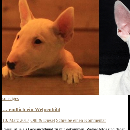
sonstiges
… endlich ein Welpenbild
10. März 2017
Otti & Diesel
Schreibe einen Kommentar
Diesel ist ja als Gebrauchthund zu mir gekommen. Welpenfotos sind daher