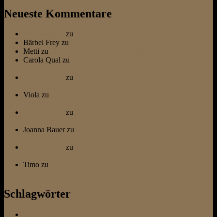
Neueste Kommentare
Otti & Diesel
zu
bürsten ist nur was für Katzen
Bärbel Frey
zu
bürsten ist nur was für Katzen
Metti
zu
Hundeflüsterer trifft Dog Whisperer
Carola Qual
zu
… ein kleines Bullterrier Fazit und eine
Liebeserklärung
Otti & Diesel
zu
… ein kleines Bullterrier Fazit und eine
Liebeserklärung
Viola
zu
… ein kleines Bullterrier Fazit und eine
Liebeserklärung
Otti & Diesel
zu
… ein kleines Bullterrier Fazit und eine
Liebeserklärung
Joanna Bauer
zu
… ein kleines Bullterrier Fazit und eine
Liebeserklärung
Otti & Diesel
zu
… ein kleines Bullterrier Fazit und eine
Liebeserklärung
Timo
zu
… ein kleines Bullterrier Fazit und eine
Liebeserklärung
Schlagwörter
allein bleiben