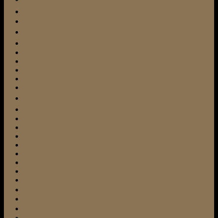
Fundtier
Gassi gehen
Hundefutter
Hundeschule
Hundetrainer24
Hund und Katze
Jagdtrieb
Kampfhund
Leinenführigkeit
Michael Frey-Dodillet
Miniatur-Bullterrier
Mini Bulli
Mischling
Pflege
Pflegeheim
Pubertät
Rezension
Rudel
Schnauzer
Schnee
soziale Kontakte
Stubenreinheit
Terrier