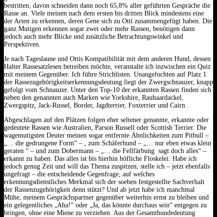
bestritten, davon schneiden dann noch 65,8% aller geführten Gespräche die
Rasse an. Viele meinen nach dem ersten bis dritten Blick mindestens eine
der Arten zu erkennen, deren Gene sich zu Otti zusammengefügt haben. Die
ganz Mutigen erkennen sogar zwei oder mehr Rassen, benötigen dann
jedoch auch mehr Blicke und zusätzliche Betrachtungswinkel und
Perspektiven.
Je nach Tageslaune und Ottis Kompatibilität mit dem anderen Hund, dessen
Halter Rassesatzlesen betreiben möchte, veranstalte ich inzwischen ein Quiz
mit meinem Gegenüber. Ich führe Strichlisten. Unangefochten auf Platz 1
der Rassezugehörigkeitserkennungsdeutung liegt der Zwergschnauzer, knapp
gefolgt vom Schnauzer. Unter den Top-10 der erkannten Rassen finden sich
neben den genannten auch Marken wie Yorkshire, Rauhaardackel,
Zwergspitz, Jack-Russel, Border, Jagdterrier, Foxterrier und Cairn.
Abgeschlagen auf den Plätzen folgen eher seltener genannte, erkannte oder
gedeutete Rassen wie Australien, Parson Russell oder Scottish Terrier. Die
wagemutigsten Deuter meinen sogar entfernte Ähnlichkeiten zum Pitbull –
„… die gedrungene Form“ – , zum Schäferhund – „… nur eben etwas klein
geraten “ – und zum Dobermann – „… die Fellfärbung sagt doch alles“ –
erkannt zu haben. Das alles ist bis hierhin höfliche Floskelei. Habe ich
jedoch genug Zeit und will das Thema zuspitzen, stelle ich – jetzt ebenfalls
ungefragt – die entscheidende Gegenfrage, auf welches
erkennungsdienstliches Merkmal sich der soeben festgestellte Sachverhalt
der Rassenzugehörigkeit denn stützt? Und ab jetzt habe ich manchmal
Mühe, meinem Gesprächspartner gegenüber weiterhin ernst zu bleiben und
ein gelegentliches „Aha!“ oder „Ja, das könnte durchaus sein“ entgegen zu
bringen, ohne eine Miene zu verziehen. Aus der Gesamthundedeutung