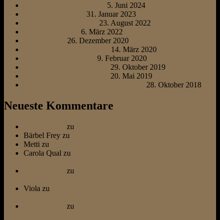
Einmal Ostsee und zurück
5. Juni 2024
Grüne Woche 2023
31. Januar 2023
Neues Familienmitglied
23. August 2022
Friedens“marsch“
6. März 2022
Schneehunde
26. Dezember 2020
Zeitung lesen an der Ostsee
14. März 2020
Sonntags auf dem Sofa
9. Februar 2020
Begleithundeprüfung die 2.
29. Oktober 2019
Begleithundeprüfung die 1.
20. Mai 2019
Neue Wege, neue Schule, neues Glück
28. Oktober 2018
Neueste Kommentare
Otti & Diesel
zu
bürsten ist nur was für Katzen
Bärbel Frey
zu
bürsten ist nur was für Katzen
Metti
zu
Hundeflüsterer trifft Dog Whisperer
Carola Qual
zu
… ein kleines Bullterrier Fazit und eine
Liebeserklärung
Otti & Diesel
zu
… ein kleines Bullterrier Fazit und eine
Liebeserklärung
Viola
zu
… ein kleines Bullterrier Fazit und eine
Liebeserklärung
Otti & Diesel
zu
… ein kleines Bullterrier Fazit und eine
Liebeserklärung