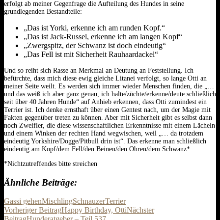
erfolgt ab meiner Gegenfrage die Aufteilung des Hundes in seine
grundlegenden Bestandteile:
„Das ist Yorki, erkenne ich am runden Kopf.“
„Das ist Jack-Russel, erkenne ich am langen Kopf“
„Zwergspitz, der Schwanz ist doch eindeutig“
„Das Fell ist mit Sicherheit Rauhaardackel“
Und so reiht sich Rasse an Merkmal an Deutung an Feststellung. Ich
befürchte, dass mich diese ewig gleiche Litanei verfolgt, so lange Otti an
meiner Seite weilt. Es werden sich immer wieder Menschen finden, die „…
und das weiß ich aber ganz genau, ich halte/züchte/erkenne/deute schließlich
seit über 40 Jahren Hunde“ auf Anhieb erkennen, dass Otti zumindest ein
Terrier ist. Ich denke ernsthaft über einen Gentest nach, um der Magie mit
Fakten gegenüber treten zu können. Aber mit Sicherheit gibt es selbst dann
noch Zweifler, die diese wissenschaftlichen Erkenntnisse mit einem Lächeln
und einem Winken der rechten Hand wegwischen, weil „… da trotzdem
eindeutig Yorkshire/Dogge/Pitbull drin ist“. Das erkenne man schließlich
eindeutig am Kopf/dem Fell/den Beinen/den Ohren/dem Schwanz*
*Nichtzutreffendes bitte streichen
Ähnliche Beiträge
Gassi gehen
Mischling
Schnauzer
Terrier
Beitrags-
Vorheriger Beitrag
Happy Birthday, Otti
Nächster
Beitrag
Hunderatgeber – Teil 537