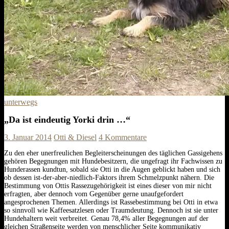
unterwegs
„Da ist eindeutig Yorki drin …“
3. Januar 2014
Otti & Diesel
4 Kommentare
Zu den eher unerfreulichen Begleiterscheinungen des täglichen Gassigehens
gehören Begegnungen mit Hundebesitzern, die ungefragt ihr Fachwissen zu
Hunderassen kundtun, sobald sie Otti in die Augen geblickt haben und sich
ob dessen ist-der-aber-niedlich-Faktors ihrem Schmelzpunkt nähern. Die
Bestimmung von Ottis Rassezugehörigkeit ist eines dieser von mir nicht
erfragten, aber dennoch vom Gegenüber gerne unaufgefordert
angesprochenen Themen.
Allerdings ist Rassebestimmung bei Otti in etwa
so sinnvoll wie Kaffeesatzlesen oder Traumdeutung. Dennoch ist sie unter
Hundehaltern weit verbreitet. Genau 78,4% aller Begegnungen auf der
gleichen Straßenseite werden von menschlicher Seite kommunikativ