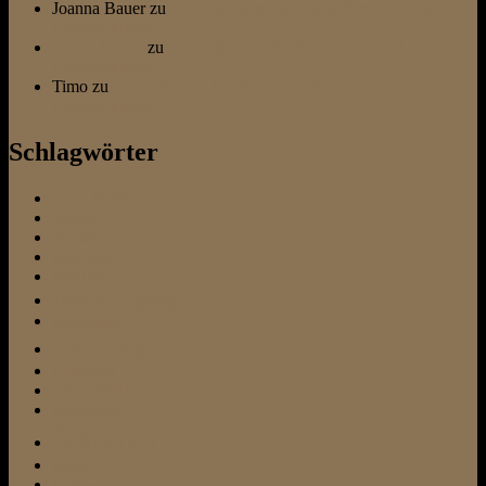
Joanna Bauer
zu
… ein kleines Bullterrier Fazit und eine
Liebeserklärung
Otti & Diesel
zu
… ein kleines Bullterrier Fazit und eine
Liebeserklärung
Timo
zu
… ein kleines Bullterrier Fazit und eine
Liebeserklärung
Schlagwörter
allein bleiben
Altersheim
Ausstattung
Befehl Platz
Befehl Sitz
Beschäftigung
Besuchshund
Bindungsaufbau
Bullterrier
Cesar Millan
Entspannung
featured
Frisbee