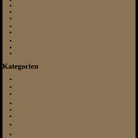
Therapiehund
Tierarzt
Tierschutz
Tierschutzverein
Training
urlaub
Verhalten
Vermittlung
Vertrauen
Kategorien
Futter
Hundeschule
im Urlaub
sonstiges
Test-Ecke
Tierarzt
Training / Beschäftigung
unterwegs