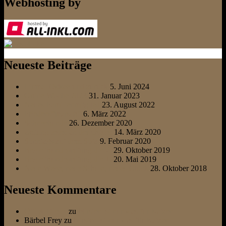
Webhosting by
Neueste Beiträge
Einmal Ostsee und zurück
5. Juni 2024
Grüne Woche 2023
31. Januar 2023
Neues Familienmitglied
23. August 2022
Friedens“marsch“
6. März 2022
Schneehunde
26. Dezember 2020
Zeitung lesen an der Ostsee
14. März 2020
Sonntags auf dem Sofa
9. Februar 2020
Begleithundeprüfung die 2.
29. Oktober 2019
Begleithundeprüfung die 1.
20. Mai 2019
Neue Wege, neue Schule, neues Glück
28. Oktober 2018
Neueste Kommentare
Otti & Diesel
zu
bürsten ist nur was für Katzen
Bärbel Frey
zu
bürsten ist nur was für Katzen