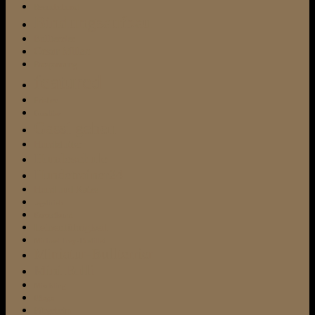
Besuchshund
Bindungsaufbau
Bullterrier
Cesar Millan
Entspannung
featured
Frisbee
Fundtier
Gassi gehen
Hundefutter
Hundeschule
Hundetrainer24
Hund und Katze
Jagdtrieb
Kampfhund
Leinenführigkeit
Michael Frey-Dodillet
Miniatur-Bullterrier
Mini Bulli
Mischling
Pflege
Pflegeheim