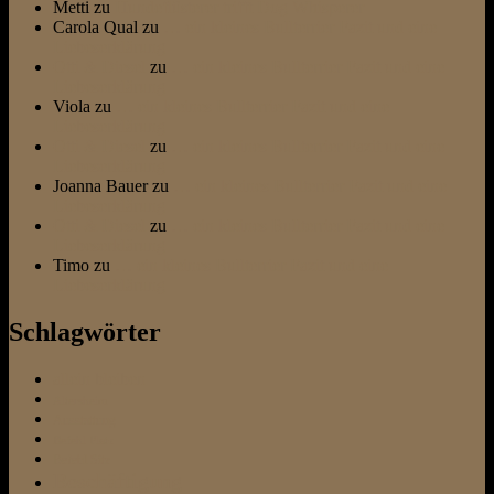
Metti
zu
Hundeflüsterer trifft Dog Whisperer
Carola Qual
zu
… ein kleines Bullterrier Fazit und eine
Liebeserklärung
Otti & Diesel
zu
… ein kleines Bullterrier Fazit und eine
Liebeserklärung
Viola
zu
… ein kleines Bullterrier Fazit und eine
Liebeserklärung
Otti & Diesel
zu
… ein kleines Bullterrier Fazit und eine
Liebeserklärung
Joanna Bauer
zu
… ein kleines Bullterrier Fazit und eine
Liebeserklärung
Otti & Diesel
zu
… ein kleines Bullterrier Fazit und eine
Liebeserklärung
Timo
zu
… ein kleines Bullterrier Fazit und eine
Liebeserklärung
Schlagwörter
allein bleiben
Altersheim
Ausstattung
Befehl Platz
Befehl Sitz
Beschäftigung