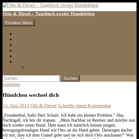
Otto & Diesel – Tagebuch zweier Hundeleben
Suchen
Zum
Primäres Menü
Inhalt
springen
erster Eintrag
letzter Eintrag
auf den Hund gekommen
Tests & Rezensionen
Galerie
Impressum & Kontakt
Datenschutzbelehrung
Suchen
nach:
sonstiges
Hündchen wechsel dich
13. Juni 2013
Otti & Diesel
Schreibe einen Kommentar
„Freudenthal, hallo Herr Schulz. Ich habe ein kleines Problem.“ Aha,
Nachtigall, ick hör dir trapsen. „Mein Nachbar ist Rentner und möchte nun
doch wieder einen Hund. Dem kann ich natürlich keinen jungen,
bewegungsfreudigen Hund wie Otto an die Hand geben. Deswegen dachte
ich mir, dass ich dem Gumel gebe und sie sich doch Otto anschauen?“ Was