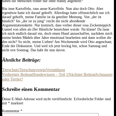
haben die Menschen früher nur ohne Handy angestellt?
Rin inne Kartoffeln, raus ausse Kartoffeln. Nun also doch Otto. Aber
irgendwie hatte ich darauf gehofft. Allerdings hatte offensichtlich nur ich
darauf gehofft, meine Familie ist da geteilter Meinung. Von „der ist
hässlich“ bis „der ist zu jung“ reicht die nicht abreißende
Argumentationskette. Nur komisch, dass vorher dieser rosa Zeckenteppich
Gumel von allen als
Der Hässliche
bezeichnet wurde. Na klasse! Da lasse
ich mich endlich darauf ein, doch einen Hund anzuschaffen, nachdem mich
meine beiden Mädels über Jahre emotional bearbeiten und dann wollen die
den nicht? So nicht, meine Lieben! Am Wochenende wird Otto angeschaut,
Ende der Diskussion. Und weil ich jetzt bockig bin, schon Samstag und
nicht erst Sonntag. Das habt ihr nun davon.
Ähnliche Beiträge
Tierschutz
Tierschutzverein
Vermittlung
Beitrags-
Vorheriger Beitrag
Hundewissen – Teil 1
Nächster Beitrag
Schnauzer
oder Terrier?
Navigation
Schreibe einen Kommentar
Deine E-Mail-Adresse wird nicht veröffentlicht.
Erforderliche Felder sind
mit
*
markiert
Kommentar
*