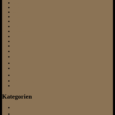
Pubertät
Rezension
Rudel
Schnauzer
Schnee
soziale Kontakte
Stubenreinheit
Terrier
Therapiehund
Tierarzt
Tierschutz
Tierschutzverein
Training
urlaub
Verhalten
Vermittlung
Vertrauen
Kategorien
Futter
Hundeschule