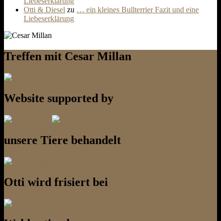
Liebeserklärung
Otti & Diesel
zu
… ein kleines Bullterrier Fazit und eine
Liebeserklärung
Treffen mit Cesar Millan
Website supported by
unsere Tiere behandelt
Otti wird frisiert bei