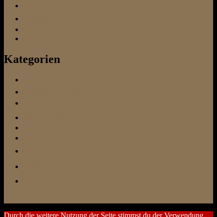
urlaub
Verhalten
Vermittlung
Vertrauen
Kategorien
Futter
Hundeschule
im Urlaub
sonstiges
Test-Ecke
Tierarzt
Training / Beschäftigung
unterwegs
zu Hause
Stolz präsentiert von WordPress
Durch die weitere Nutzung der Seite stimmst du der Verwendung