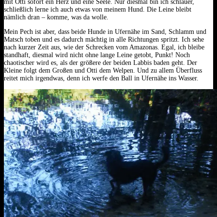
mit Otti sofort ein Herz und eine Seele.
Nur diesmal bin ich schlauer,
schließlich lerne ich auch etwas von meinem Hund. Die Leine bleibt
nämlich dran – komme, was da wolle.
Mein Pech ist aber, dass beide Hunde in Ufernähe im Sand, Schlamm und
Matsch toben und es dadurch mächtig in alle Richtungen spritzt. Ich sehe
nach kurzer Zeit aus, wie der Schrecken vom Amazonas. Egal, ich bleibe
standhaft, diesmal wird nicht ohne lange Leine getobt, Punkt! Noch
chaotischer wird es, als der größere der beiden Labbis baden geht. Der
Kleine folgt dem Großen und Otti dem Welpen. Und zu allem Überfluss
reitet mich irgendwas, denn ich werfe den Ball in Ufernähe ins Wasser.