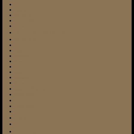
Hund und Katze
Jagdtrieb
Kampfhund
Leinenführigkeit
Michael Frey-Dodillet
Miniatur-Bullterrier
Mini Bulli
Mischling
Pflege
Pflegeheim
Pubertät
Rezension
Rudel
Schnauzer
Schnee
soziale Kontakte
Stubenreinheit
Terrier
Therapiehund
Tierarzt
Tierschutz
Tierschutzverein
Training