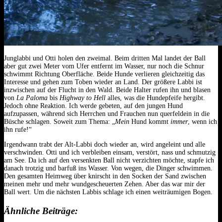
Junglabbi und Otti holen den zweimal. Beim dritten Mal landet der Ball
aber gut zwei Meter vom Ufer entfernt im Wasser, nur noch die Schnur
schwimmt Richtung Oberfläche. Beide Hunde verlieren gleichzeitig das
Interesse und gehen zum Toben wieder an Land. Der größere Labbi ist
inzwischen auf der Flucht in den Wald. Beide Halter rufen ihn und blasen
von
La Paloma
bis
Highway to Hell
alles, was die Hundepfeife hergibt.
Jedoch ohne Reaktion. Ich werde gebeten, auf den jungen Hund
aufzupassen, während sich Herrchen und Frauchen nun querfeldein in die
Büsche schlagen. Soweit zum Thema: „
Mein
Hund kommt
immer
, wenn ich
ihn rufe!“
Irgendwann trabt der Alt-Labbi doch wieder an, wird angeleint und alle
verschwinden. Otti und ich verbleiben einsam, verstört, nass und schmutzig
am See. Da ich auf den versenkten Ball nicht verzichten möchte, stapfe ich
danach trotzig und barfuß ins Wasser. Von wegen, die Dinger schwimmen.
Den gesamten Heimweg über knirscht in den Socken der Sand zwischen
meinen mehr und mehr wundgescheuerten Zehen. Aber das war mir der
Ball wert. Um die nächsten Labbis schlage ich einen weiträumigen Bogen.
Ähnliche Beiträge