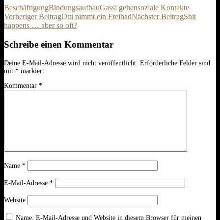
Beschäftigung
Bindungsaufbau
Gassi gehen
soziale Kontakte
Beitrags-
Vorheriger Beitrag
Otti nimmt ein Freibad
Nächster Beitrag
Shit
happens … aber so oft?
Navigation
Schreibe einen Kommentar
Deine E-Mail-Adresse wird nicht veröffentlicht.
Erforderliche Felder sind
mit
*
markiert
Kommentar
*
Name
*
E-Mail-Adresse
*
Website
Name, E-Mail-Adresse und Website in diesem Browser für meinen