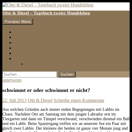
Otto & Diesel – Tagebuch zweier Hundeleben
Suchen
Zum
Primäres Menü
Inhalt
springen
erster Eintrag
letzter Eintrag
auf den Hund gekommen
Tests & Rezensionen
Galerie
Impressum & Kontakt
Datenschutzbelehrung
Suchen
nach:
unterwegs
schwimmt er oder schwimmt er nicht?
22. Juli 2013
Otti & Diesel
Schreibe einen Kommentar
Aus welchen Gründen auch immer enden Begegnungen mit Labbis im
Chaos. Nachdem Otti am Samstag mit dem jungen Labrador erst im
Tiergarten und dann im Tümpel verschwand, verschwinden diesmal ein Ball
und ein Labbi. Beim Spaziergang treffen wir an unserem See ein Paar mit
gleich zwei Labbis. Der kleinere der beiden ist ganze vier Monate jung und