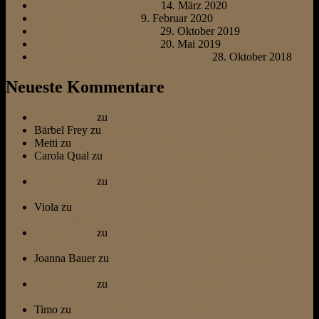
Zeitung lesen an der Ostsee
14. März 2020
Sonntags auf dem Sofa
9. Februar 2020
Begleithundeprüfung die 2.
29. Oktober 2019
Begleithundeprüfung die 1.
20. Mai 2019
Neue Wege, neue Schule, neues Glück
28. Oktober 2018
Neueste Kommentare
Otti & Diesel
zu
bürsten ist nur was für Katzen
Bärbel Frey
zu
bürsten ist nur was für Katzen
Metti
zu
Hundeflüsterer trifft Dog Whisperer
Carola Qual
zu
… ein kleines Bullterrier Fazit und eine
Liebeserklärung
Otti & Diesel
zu
… ein kleines Bullterrier Fazit und eine
Liebeserklärung
Viola
zu
… ein kleines Bullterrier Fazit und eine
Liebeserklärung
Otti & Diesel
zu
… ein kleines Bullterrier Fazit und eine
Liebeserklärung
Joanna Bauer
zu
… ein kleines Bullterrier Fazit und eine
Liebeserklärung
Otti & Diesel
zu
… ein kleines Bullterrier Fazit und eine
Liebeserklärung
Timo
zu
… ein kleines Bullterrier Fazit und eine