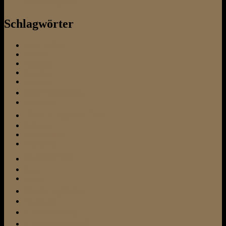
Liebeserklärung
Schlagwörter
allein bleiben
Altersheim
Ausstattung
Befehl Platz
Befehl Sitz
Beschäftigung
Besuchshund
Bindungsaufbau
Bullterrier
Cesar Millan
Entspannung
featured
Frisbee
Fundtier
Gassi gehen
Hundefutter
Hundeschule
Hundetrainer24