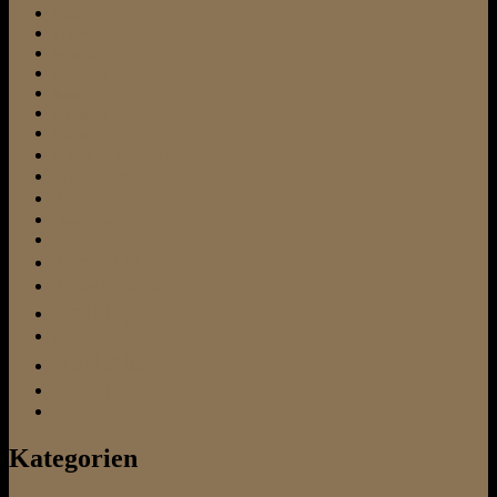
Pflege
Pflegeheim
Pubertät
Rezension
Rudel
Schnauzer
Schnee
soziale Kontakte
Stubenreinheit
Terrier
Therapiehund
Tierarzt
Tierschutz
Tierschutzverein
Training
urlaub
Verhalten
Vermittlung
Vertrauen
Kategorien