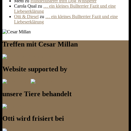
Metti
zu
Hundeflüsterer trifft Dog Whisperer
Carola Qual
zu
… ein kleines Bullterrier Fazit und eine
Liebeserklärung
Otti & Diesel
zu
… ein kleines Bullterrier Fazit und eine
Liebeserklärung
Treffen mit Cesar Millan
Website supported by
unsere Tiere behandelt
Otti wird frisiert bei