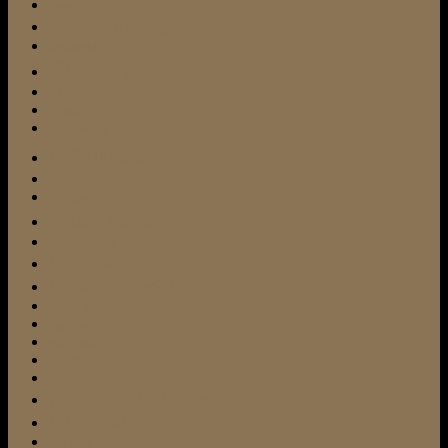
Befehl Sitz
Beschäftigung
Besuchshund
Bindungsaufbau
Bullterrier
Cesar Millan
Entspannung
featured
Frisbee
Fundtier
Gassi gehen
Hundefutter
Hundeschule
Hundetrainer24
Hund und Katze
Jagdtrieb
Kampfhund
Leinenführigkeit
Michael Frey-Dodillet
Miniatur-Bullterrier
Mini Bulli
Mischling