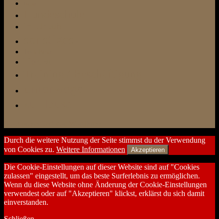
Futter
Hundeschule
im Urlaub
sonstiges
Test-Ecke
Tierarzt
Training / Beschäftigung
unterwegs
zu Hause
Stolz präsentiert von WordPress
Durch die weitere Nutzung der Seite stimmst du der Verwendung
von Cookies zu.
Weitere Informationen
Akzeptieren
Die Cookie-Einstellungen auf dieser Website sind auf "Cookies
zulassen" eingestellt, um das beste Surferlebnis zu ermöglichen.
Wenn du diese Website ohne Änderung der Cookie-Einstellungen
verwendest oder auf "Akzeptieren" klickst, erklärst du sich damit
einverstanden.
Schließen