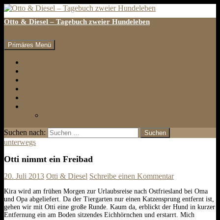
Otto & Diesel – Tagebuch zweier Hundeleben
Suchen
Zum Inhalt springen
Primäres Menü
erster Eintrag
letzter Eintrag
auf den Hund gekommen
Tests & Rezensionen
Galerie
Impressum & Kontakt
Datenschutzbelehrung
Suchen nach:
unterwegs
Otti nimmt ein Freibad
20. Juli 2013
Otti & Diesel
Schreibe einen Kommentar
Kira wird am frühen Morgen zur Urlaubsreise nach Ostfriesland bei Oma
und Opa abgeliefert. Da der Tiergarten nur einen Katzensprung entfernt ist,
gehen wir mit Otti eine große Runde. Kaum da, erblickt der Hund in kurzer
Entfernung ein am Boden sitzendes Eichhörnchen und erstarrt. Mich