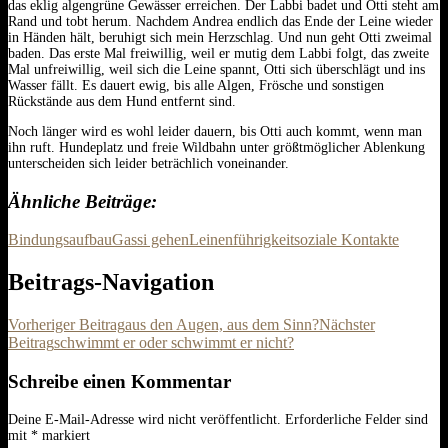
das eklig algengrüne Gewässer erreichen. Der Labbi badet und Otti steht am
Rand und tobt herum. Nachdem Andrea endlich das Ende der Leine wieder
in Händen hält, beruhigt sich mein Herzschlag. Und nun geht Otti zweimal
baden. Das erste Mal freiwillig, weil er mutig dem Labbi folgt, das zweite
Mal unfreiwillig, weil sich die Leine spannt, Otti sich überschlägt und ins
Wasser fällt. Es dauert ewig, bis alle Algen, Frösche und sonstigen
Rückstände aus dem Hund entfernt sind.
Noch länger wird es wohl leider dauern, bis Otti auch kommt, wenn man
ihn ruft. Hundeplatz und freie Wildbahn unter größtmöglicher Ablenkung
unterscheiden sich leider beträchlich voneinander.
Ähnliche Beiträge
Bindungsaufbau
Gassi gehen
Leinenführigkeit
soziale Kontakte
Beitrags-Navigation
Vorheriger Beitrag
aus den Augen, aus dem Sinn?
Nächster
Beitrag
schwimmt er oder schwimmt er nicht?
Schreibe einen Kommentar
Deine E-Mail-Adresse wird nicht veröffentlicht.
Erforderliche Felder sind
mit
*
markiert