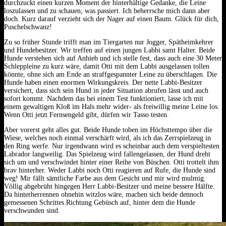
durchzuckt einen kurzen Moment der hinterhältige Gedanke, die Leine
loszulassen und zu schauen, was passiert.
Ich beherrsche mich dann aber
doch. Kurz darauf verzieht sich der Nager auf einen Baum. Glück für dich,
Puschelschwanz!
Zu so früher Stunde trifft man im Tiergarten nur Jogger, Spätheimkehrer
und Hundebesitzer. Wir treffen auf einen jungen Labbi samt Halter. Beide
Hunde verstehen sich auf Anhieb und ich stelle fest, dass auch eine 30 Meter
Schleppleine zu kurz wäre, damit Otti mit dem Labbi ausgelassen tollen
könnte, ohne sich am Ende an straffgespannter Leine zu überschlagen. Die
Hunde haben einen enormen Wirkungskreis. Der nette Labbi-Besitzer
versichert, dass sich sein Hund in jeder Situation abrufen lässt und auch
sofort kommt. Nachdem das bei einem Test funktioniert, lasse ich mit
einem gewaltigen Kloß im Hals mehr wider- als freiwillig meine Leine los.
Wenn Otti jetzt Fernsengeld gibt, dürfen wir Tasso testen.
Aber vorerst geht alles gut. Beide Hunde toben im Höchsttempo über die
Wiese, welches noch einmal verschärft wird, als ich das Zerrspielzeug in
den Ring werfe. Nur irgendwann wird es scheinbar auch dem verspieltesten
Labrador langweilig. Das Spielzeug wird fallengelassen, der Hund dreht
sich um und verschwindet hinter einer Reihe von Büschen. Otti trottelt ihm
brav hinterher. Weder Labbi noch Otti reagieren auf Rufe, die Hunde sind
weg! Mir fällt sämtliche Farbe aus dem Gesicht und mir wird mulmig.
Völlig abgebrüht hingegen Herr Labbi-Besitzer und meine bessere Hälfte.
Da hinterherrennen ohnehin witzlos wäre, machen sich beide dennoch
gemessenen Schrittes Richtung Gebüsch auf, hinter dem die Hunde
verschwunden sind.