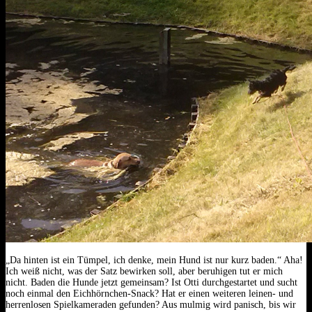
„Da hinten ist ein Tümpel, ich denke, mein Hund ist nur kurz baden.“ Aha!
Ich weiß nicht, was der Satz bewirken soll, aber beruhigen tut er mich
nicht. Baden die Hunde jetzt gemeinsam? Ist Otti durchgestartet und sucht
noch einmal den Eichhörnchen-Snack? Hat er einen weiteren leinen- und
herrenlosen Spielkameraden gefunden? Aus mulmig wird panisch, bis wir