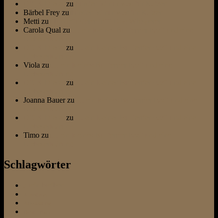
Otti & Diesel
zu
bürsten ist nur was für Katzen
Bärbel Frey
zu
bürsten ist nur was für Katzen
Metti
zu
Hundeflüsterer trifft Dog Whisperer
Carola Qual
zu
… ein kleines Bullterrier Fazit und eine
Liebeserklärung
Otti & Diesel
zu
… ein kleines Bullterrier Fazit und eine
Liebeserklärung
Viola
zu
… ein kleines Bullterrier Fazit und eine
Liebeserklärung
Otti & Diesel
zu
… ein kleines Bullterrier Fazit und eine
Liebeserklärung
Joanna Bauer
zu
… ein kleines Bullterrier Fazit und eine
Liebeserklärung
Otti & Diesel
zu
… ein kleines Bullterrier Fazit und eine
Liebeserklärung
Timo
zu
… ein kleines Bullterrier Fazit und eine
Liebeserklärung
Schlagwörter
allein bleiben
Altersheim
Ausstattung
Befehl Platz