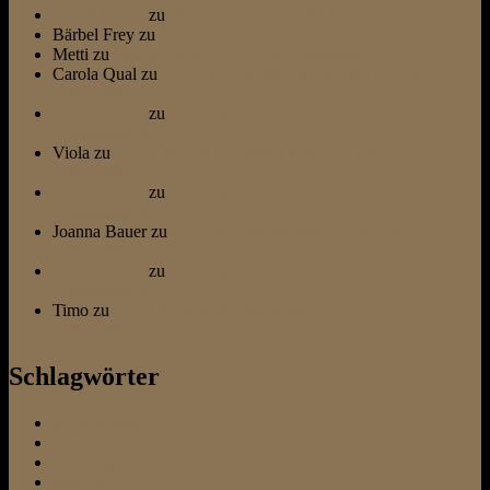
Otti & Diesel
zu
bürsten ist nur was für Katzen
Bärbel Frey
zu
bürsten ist nur was für Katzen
Metti
zu
Hundeflüsterer trifft Dog Whisperer
Carola Qual
zu
… ein kleines Bullterrier Fazit und eine
Liebeserklärung
Otti & Diesel
zu
… ein kleines Bullterrier Fazit und eine
Liebeserklärung
Viola
zu
… ein kleines Bullterrier Fazit und eine
Liebeserklärung
Otti & Diesel
zu
… ein kleines Bullterrier Fazit und eine
Liebeserklärung
Joanna Bauer
zu
… ein kleines Bullterrier Fazit und eine
Liebeserklärung
Otti & Diesel
zu
… ein kleines Bullterrier Fazit und eine
Liebeserklärung
Timo
zu
… ein kleines Bullterrier Fazit und eine
Liebeserklärung
Schlagwörter
allein bleiben
Altersheim
Ausstattung
Befehl Platz