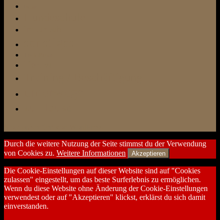
Futter
Hundeschule
im Urlaub
sonstiges
Test-Ecke
Tierarzt
Training / Beschäftigung
unterwegs
zu Hause
Stolz präsentiert von WordPress
Durch die weitere Nutzung der Seite stimmst du der Verwendung
von Cookies zu.
Weitere Informationen
Akzeptieren
Die Cookie-Einstellungen auf dieser Website sind auf "Cookies
zulassen" eingestellt, um das beste Surferlebnis zu ermöglichen.
Wenn du diese Website ohne Änderung der Cookie-Einstellungen
verwendest oder auf "Akzeptieren" klickst, erklärst du sich damit
einverstanden.