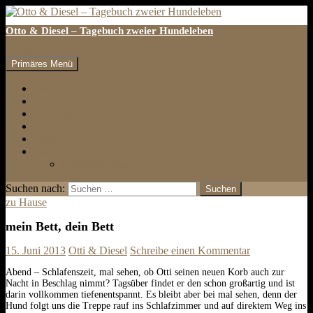
Otto & Diesel – Tagebuch zweier Hundeleben
Suchen
Zum Inhalt springen
Primäres Menü
erster Eintrag
letzter Eintrag
auf den Hund gekommen
Tests & Rezensionen
Galerie
Impressum & Kontakt
Datenschutzbelehrung
Suchen nach:
zu Hause
mein Bett, dein Bett
15. Juni 2013
Otti & Diesel
Schreibe einen Kommentar
Abend – Schlafenszeit, mal sehen, ob Otti seinen neuen Korb auch zur
Nacht in Beschlag nimmt? Tagsüber findet er den schon großartig und ist
darin vollkommen tiefenentspannt. Es bleibt aber bei mal sehen, denn der
Hund folgt uns die Treppe rauf ins Schlafzimmer und auf direktem Weg ins