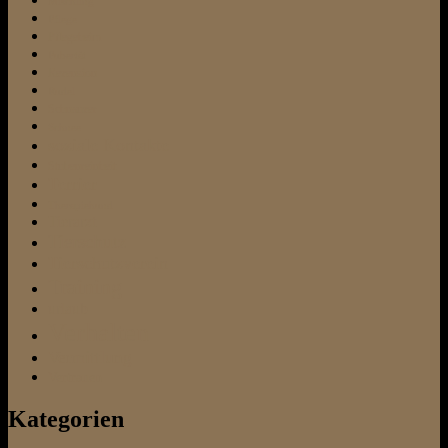
Mischling
Pflege
Pflegeheim
Pubertät
Rezension
Rudel
Schnauzer
Schnee
soziale Kontakte
Stubenreinheit
Terrier
Therapiehund
Tierarzt
Tierschutz
Tierschutzverein
Training
urlaub
Verhalten
Vermittlung
Vertrauen
Kategorien