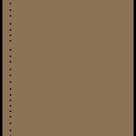
Befehl Sitz
Beschäftigung
Besuchshund
Bindungsaufbau
Bullterrier
Cesar Millan
Entspannung
featured
Frisbee
Fundtier
Gassi gehen
Hundefutter
Hundeschule
Hundetrainer24
Hund und Katze
Jagdtrieb
Kampfhund
Leinenführigkeit
Michael Frey-Dodillet
Miniatur-Bullterrier
Mini Bulli