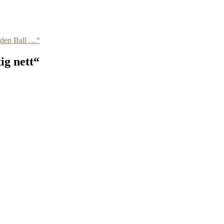
 den Ball …“
ig nett“