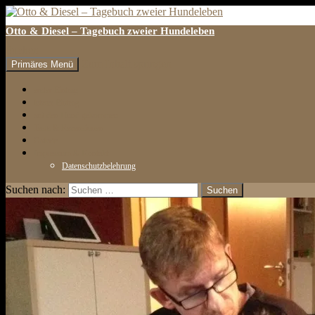
Otto & Diesel – Tagebuch zweier Hundeleben
Suchen
Zum Inhalt springen
Primäres Menü
erster Eintrag
letzter Eintrag
auf den Hund gekommen
Tests & Rezensionen
Galerie
Impressum & Kontakt
Datenschutzbelehrung
Suchen nach: