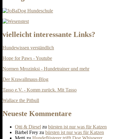
vielleicht interessante Links?
Hundewissen verständlich
Hope for Paws - Youtube
Normen Mrozinksi - Hundetrainer und mehr
Der Krawallmaus-Blog
Tasso e.V. - Komm zurück. Mit Tasso
Wallace the Pitbull
Neueste Kommentare
Otti & Diesel
zu
bürsten ist nur was für Katzen
Bärbel Frey
zu
bürsten ist nur was für Katzen
Metti
zu
Hundeflüsterer trifft Dog Whisperer