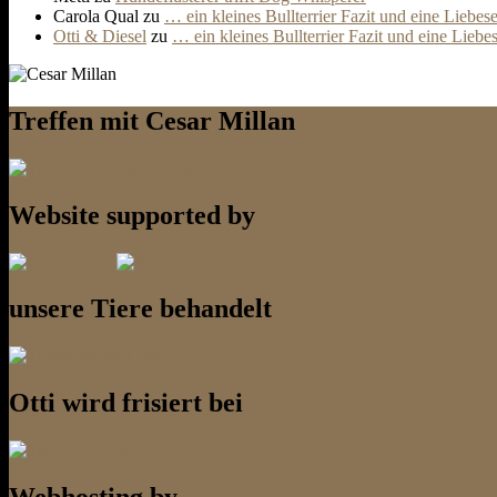
Carola Qual
zu
… ein kleines Bullterrier Fazit und eine Liebes
Otti & Diesel
zu
… ein kleines Bullterrier Fazit und eine Liebe
Treffen mit Cesar Millan
Website supported by
unsere Tiere behandelt
Otti wird frisiert bei