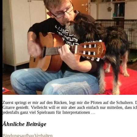
Zuerst springt er mir auf den Rücken, legt mir die Pfoten auf die Schultern.
Gitarre genießt. Vielleicht will er mir aber auch einfach nur mitteilen, dass
jedenfalls ganz viel Spielraum für Interpretationen …
Ähnliche Beiträge
Bindungsaufbau
Verhalten