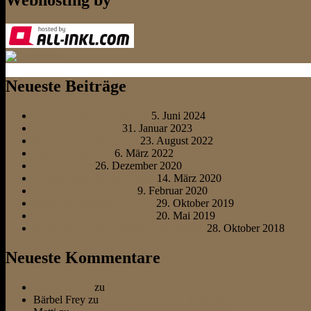
Webhosting by
Neueste Beiträge
Einmal Ostsee und zurück
5. Juni 2024
Grüne Woche 2023
31. Januar 2023
Neues Familienmitglied
23. August 2022
Friedens“marsch“
6. März 2022
Schneehunde
26. Dezember 2020
Zeitung lesen an der Ostsee
14. März 2020
Sonntags auf dem Sofa
9. Februar 2020
Begleithundeprüfung die 2.
29. Oktober 2019
Begleithundeprüfung die 1.
20. Mai 2019
Neue Wege, neue Schule, neues Glück
28. Oktober 2018
Neueste Kommentare
Otti & Diesel
zu
bürsten ist nur was für Katzen
Bärbel Frey
zu
bürsten ist nur was für Katzen