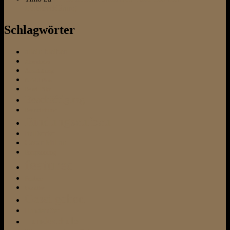
Liebeserklärung
Schlagwörter
allein bleiben
Altersheim
Ausstattung
Befehl Platz
Befehl Sitz
Beschäftigung
Besuchshund
Bindungsaufbau
Bullterrier
Cesar Millan
Entspannung
featured
Frisbee
Fundtier
Gassi gehen
Hundefutter
Hundeschule