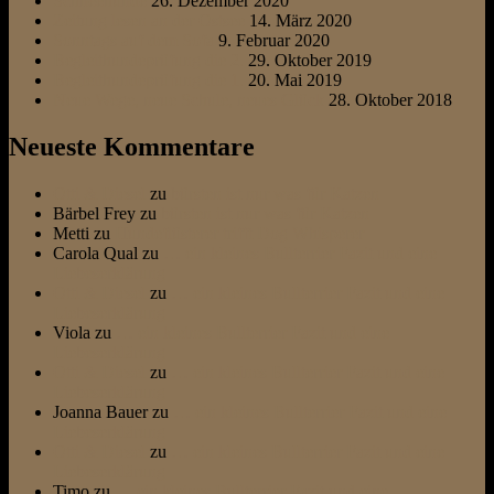
Schneehunde
26. Dezember 2020
Zeitung lesen an der Ostsee
14. März 2020
Sonntags auf dem Sofa
9. Februar 2020
Begleithundeprüfung die 2.
29. Oktober 2019
Begleithundeprüfung die 1.
20. Mai 2019
Neue Wege, neue Schule, neues Glück
28. Oktober 2018
Neueste Kommentare
Otti & Diesel
zu
bürsten ist nur was für Katzen
Bärbel Frey
zu
bürsten ist nur was für Katzen
Metti
zu
Hundeflüsterer trifft Dog Whisperer
Carola Qual
zu
… ein kleines Bullterrier Fazit und eine
Liebeserklärung
Otti & Diesel
zu
… ein kleines Bullterrier Fazit und eine
Liebeserklärung
Viola
zu
… ein kleines Bullterrier Fazit und eine
Liebeserklärung
Otti & Diesel
zu
… ein kleines Bullterrier Fazit und eine
Liebeserklärung
Joanna Bauer
zu
… ein kleines Bullterrier Fazit und eine
Liebeserklärung
Otti & Diesel
zu
… ein kleines Bullterrier Fazit und eine
Liebeserklärung
Timo
zu
… ein kleines Bullterrier Fazit und eine