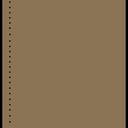
Hundetrainer24
Hund und Katze
Jagdtrieb
Kampfhund
Leinenführigkeit
Michael Frey-Dodillet
Miniatur-Bullterrier
Mini Bulli
Mischling
Pflege
Pflegeheim
Pubertät
Rezension
Rudel
Schnauzer
Schnee
soziale Kontakte
Stubenreinheit
Terrier
Therapiehund
Tierarzt
Tierschutz
Tierschutzverein