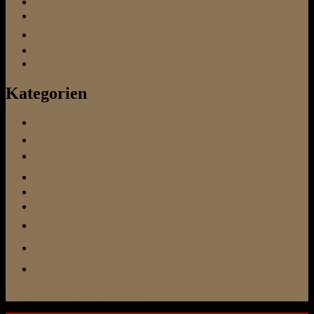
Training
urlaub
Verhalten
Vermittlung
Vertrauen
Kategorien
Futter
Hundeschule
im Urlaub
sonstiges
Test-Ecke
Tierarzt
Training / Beschäftigung
unterwegs
zu Hause
Stolz präsentiert von WordPress