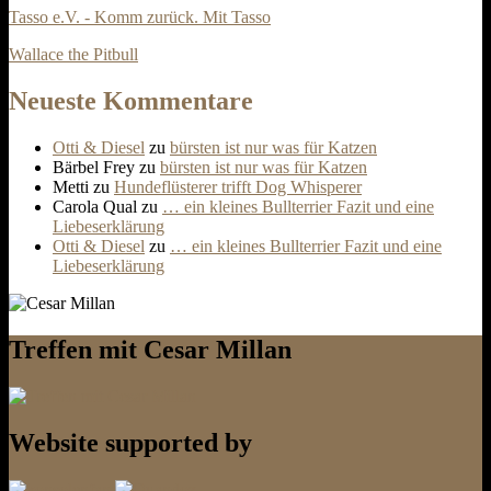
Tasso e.V. - Komm zurück. Mit Tasso
Wallace the Pitbull
Neueste Kommentare
Otti & Diesel
zu
bürsten ist nur was für Katzen
Bärbel Frey
zu
bürsten ist nur was für Katzen
Metti
zu
Hundeflüsterer trifft Dog Whisperer
Carola Qual
zu
… ein kleines Bullterrier Fazit und eine
Liebeserklärung
Otti & Diesel
zu
… ein kleines Bullterrier Fazit und eine
Liebeserklärung
Treffen mit Cesar Millan
Website supported by