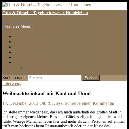
Otto & Diesel – Tagebuch zweier Hundeleben
Suchen
Zum Inhalt springen
Primäres Menü
erster Eintrag
letzter Eintrag
auf den Hund gekommen
Tests & Rezensionen
Galerie
Impressum & Kontakt
Datenschutzbelehrung
Suchen nach:
unterwegs
Weihnachtseinkauf mit Kind und Hund
14. Dezember 2013
Otti & Diesel
Schreibe einen Kommentar
Ich stelle immer wieder fest, dass ich mich außerhalb der großen Stadt in
meiner ganz eigenen kleinen Blase der Glücksseeligkeit unglaublich wohl
fühle. Wenige Menschen leben hier und mehr als zehn Personen auf einmal
trifft man höchstens beim Restaurantbesuch oder an der Kasse des