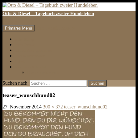
Otto & Diesel – Tagebuch zweier Hundeleben
Suchen
Zum Inhalt springen
Primäres Menü
erster Eintrag
letzter Eintrag
auf den Hund gekommen
Tests & Rezensionen
Galerie
Impressum & Kontakt
Datenschutzbelehrung
Suchen nach:
teaser_wunschhund02
27. November 2014
300 × 372
teaser_wunschhund02