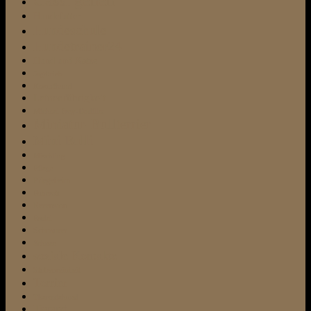
Gassi gehen
Hundefutter
Hundeschule
Hundetrainer24
Hund und Katze
Jagdtrieb
Kampfhund
Leinenführigkeit
Michael Frey-Dodillet
Miniatur-Bullterrier
Mini Bulli
Mischling
Pflege
Pflegeheim
Pubertät
Rezension
Rudel
Schnauzer
Schnee
soziale Kontakte
Stubenreinheit
Terrier
Therapiehund
Tierarzt