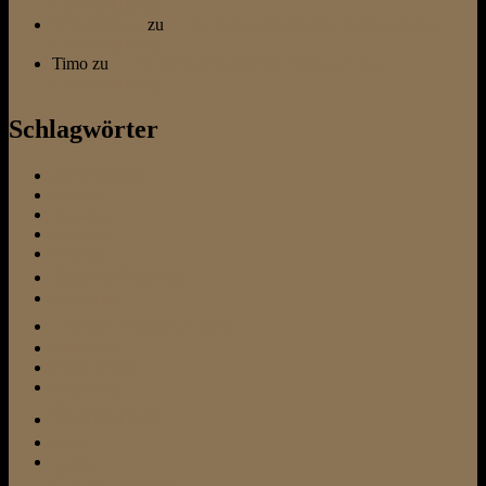
Liebeserklärung
Otti & Diesel
zu
… ein kleines Bullterrier Fazit und eine
Liebeserklärung
Timo
zu
… ein kleines Bullterrier Fazit und eine
Liebeserklärung
Schlagwörter
allein bleiben
Altersheim
Ausstattung
Befehl Platz
Befehl Sitz
Beschäftigung
Besuchshund
Bindungsaufbau
Bullterrier
Cesar Millan
Entspannung
featured
Frisbee
Fundtier