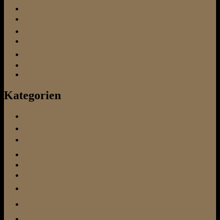
Tierschutz
Tierschutzverein
Training
urlaub
Verhalten
Vermittlung
Vertrauen
Kategorien
Futter
Hundeschule
im Urlaub
sonstiges
Test-Ecke
Tierarzt
Training / Beschäftigung
unterwegs
zu Hause