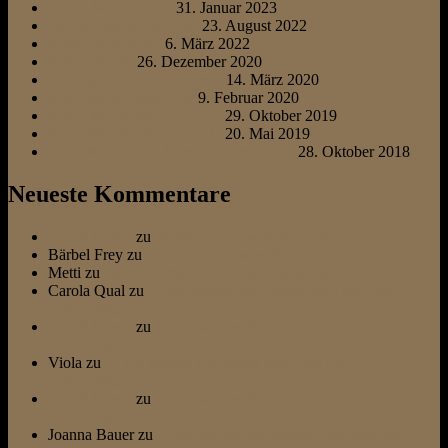
Grüne Woche 2023
31. Januar 2023
Neues Familienmitglied
23. August 2022
Friedens“marsch“
6. März 2022
Schneehunde
26. Dezember 2020
Zeitung lesen an der Ostsee
14. März 2020
Sonntags auf dem Sofa
9. Februar 2020
Begleithundeprüfung die 2.
29. Oktober 2019
Begleithundeprüfung die 1.
20. Mai 2019
Neue Wege, neue Schule, neues Glück
28. Oktober 2018
Neueste Kommentare
Otti & Diesel
zu
bürsten ist nur was für Katzen
Bärbel Frey
zu
bürsten ist nur was für Katzen
Metti
zu
Hundeflüsterer trifft Dog Whisperer
Carola Qual
zu
… ein kleines Bullterrier Fazit und eine
Liebeserklärung
Otti & Diesel
zu
… ein kleines Bullterrier Fazit und eine
Liebeserklärung
Viola
zu
… ein kleines Bullterrier Fazit und eine
Liebeserklärung
Otti & Diesel
zu
… ein kleines Bullterrier Fazit und eine
Liebeserklärung
Joanna Bauer
zu
… ein kleines Bullterrier Fazit und eine