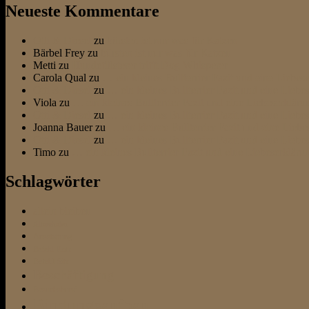
Neueste Kommentare
Otti & Diesel
zu
bürsten ist nur was für Katzen
Bärbel Frey
zu
bürsten ist nur was für Katzen
Metti
zu
Hundeflüsterer trifft Dog Whisperer
Carola Qual
zu
… ein kleines Bullterrier Fazit und eine Liebes
Otti & Diesel
zu
… ein kleines Bullterrier Fazit und eine Liebe
Viola
zu
… ein kleines Bullterrier Fazit und eine Liebeserkläru
Otti & Diesel
zu
… ein kleines Bullterrier Fazit und eine Liebe
Joanna Bauer
zu
… ein kleines Bullterrier Fazit und eine Liebe
Otti & Diesel
zu
… ein kleines Bullterrier Fazit und eine Liebe
Timo
zu
… ein kleines Bullterrier Fazit und eine Liebeserkläru
Schlagwörter
allein bleiben
Altersheim
Ausstattung
Befehl Platz
Befehl Sitz
Beschäftigung
Besuchshund
Bindungsaufbau