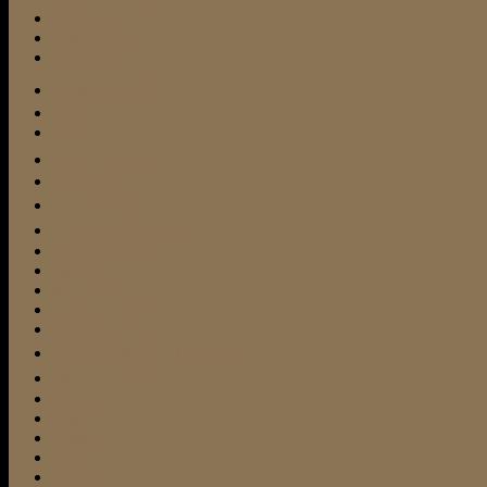
Bullterrier
Cesar Millan
Entspannung
featured
Frisbee
Fundtier
Gassi gehen
Hundefutter
Hundeschule
Hundetrainer24
Hund und Katze
Jagdtrieb
Kampfhund
Leinenführigkeit
Michael Frey-Dodillet
Miniatur-Bullterrier
Mini Bulli
Mischling
Pflege
Pflegeheim
Pubertät
Rezension