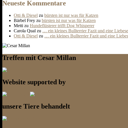
Neueste Kommentare
Otti & Diesel
zu
bürsten ist nur was für Katzen
Bärbel Frey
zu
bürsten ist nur was für Katzen
Metti
zu
Hundeflüsterer trifft Dog Whisperer
Carola Qual
zu
… ein kleines Bullterrier Fazit und eine Liebes
Otti & Diesel
zu
… ein kleines Bullterrier Fazit und eine Liebe
Treffen mit Cesar Millan
Website supported by
unsere Tiere behandelt