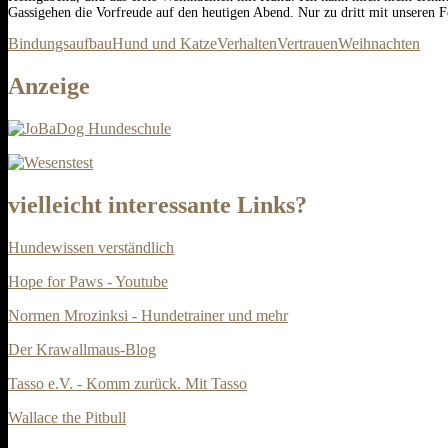
Gassigehen die Vorfreude auf den heutigen Abend. Nur zu dritt mit unseren 
Bindungsaufbau
Hund und Katze
Verhalten
Vertrauen
Weihnachten
Anzeige
vielleicht interessante Links?
Hundewissen verständlich
Hope for Paws - Youtube
Normen Mrozinksi - Hundetrainer und mehr
Der Krawallmaus-Blog
Tasso e.V. - Komm zurück. Mit Tasso
Wallace the Pitbull