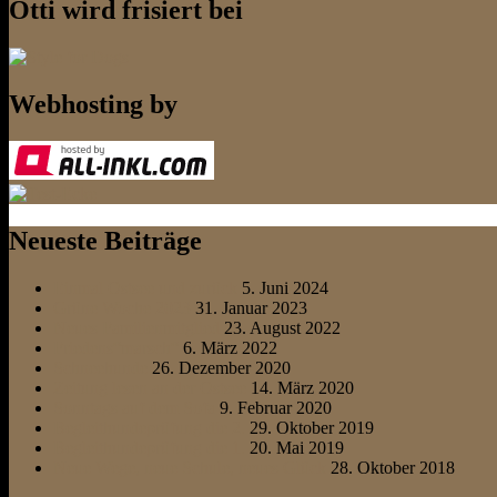
Otti wird frisiert bei
Webhosting by
Neueste Beiträge
Einmal Ostsee und zurück
5. Juni 2024
Grüne Woche 2023
31. Januar 2023
Neues Familienmitglied
23. August 2022
Friedens“marsch“
6. März 2022
Schneehunde
26. Dezember 2020
Zeitung lesen an der Ostsee
14. März 2020
Sonntags auf dem Sofa
9. Februar 2020
Begleithundeprüfung die 2.
29. Oktober 2019
Begleithundeprüfung die 1.
20. Mai 2019
Neue Wege, neue Schule, neues Glück
28. Oktober 2018