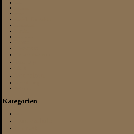
Rudel
Schnauzer
Schnee
soziale Kontakte
Stubenreinheit
Terrier
Therapiehund
Tierarzt
Tierschutz
Tierschutzverein
Training
urlaub
Verhalten
Vermittlung
Vertrauen
Kategorien
Futter
Hundeschule
im Urlaub