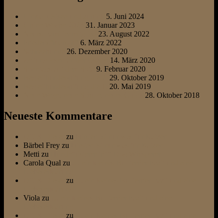
Einmal Ostsee und zurück
5. Juni 2024
Grüne Woche 2023
31. Januar 2023
Neues Familienmitglied
23. August 2022
Friedens“marsch“
6. März 2022
Schneehunde
26. Dezember 2020
Zeitung lesen an der Ostsee
14. März 2020
Sonntags auf dem Sofa
9. Februar 2020
Begleithundeprüfung die 2.
29. Oktober 2019
Begleithundeprüfung die 1.
20. Mai 2019
Neue Wege, neue Schule, neues Glück
28. Oktober 2018
Neueste Kommentare
Otti & Diesel
zu
bürsten ist nur was für Katzen
Bärbel Frey
zu
bürsten ist nur was für Katzen
Metti
zu
Hundeflüsterer trifft Dog Whisperer
Carola Qual
zu
… ein kleines Bullterrier Fazit und eine
Liebeserklärung
Otti & Diesel
zu
… ein kleines Bullterrier Fazit und eine
Liebeserklärung
Viola
zu
… ein kleines Bullterrier Fazit und eine
Liebeserklärung
Otti & Diesel
zu
… ein kleines Bullterrier Fazit und eine