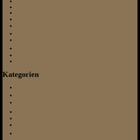
Terrier
Therapiehund
Tierarzt
Tierschutz
Tierschutzverein
Training
urlaub
Verhalten
Vermittlung
Vertrauen
Kategorien
Futter
Hundeschule
im Urlaub
sonstiges
Test-Ecke
Tierarzt
Training / Beschäftigung