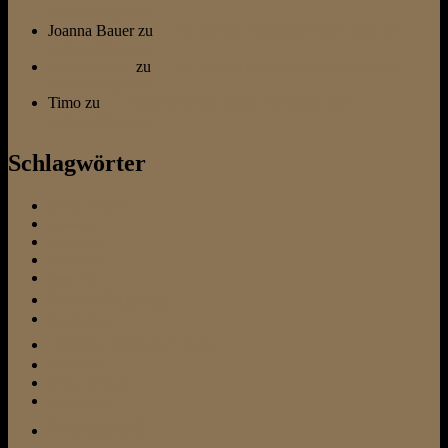
Liebeserklärung
Joanna Bauer
zu
… ein kleines Bullterrier Fazit und eine
Liebeserklärung
Otti & Diesel
zu
… ein kleines Bullterrier Fazit und eine
Liebeserklärung
Timo
zu
… ein kleines Bullterrier Fazit und eine
Liebeserklärung
Schlagwörter
allein bleiben
Altersheim
Ausstattung
Befehl Platz
Befehl Sitz
Beschäftigung
Besuchshund
Bindungsaufbau
Bullterrier
Cesar Millan
Entspannung
featured