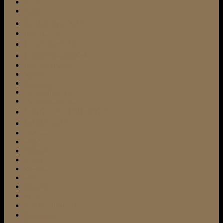
Frisbee
Fundtier
Gassi gehen
Hundefutter
Hundeschule
Hundetrainer24
Hund und Katze
Jagdtrieb
Kampfhund
Leinenführigkeit
Michael Frey-Dodillet
Miniatur-Bullterrier
Mini Bulli
Mischling
Pflege
Pflegeheim
Pubertät
Rezension
Rudel
Schnauzer
Schnee
soziale Kontakte
Stubenreinheit