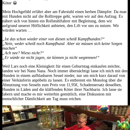
Köter 😀
Mein Hochgefühl erfährt aber am Fahrstuhl einen herben Dämpfer. Da man
mit Hunden nicht auf die Rolltreppe geht, warten wir auf den Aufzug. Es
nähert sich von hinten ein Rollstuhlfahrer mit Begleitung, dem wir
aufgrund unserer Höflichkeit anbieten, den Lift vor uns zu nutzen. Wir
würden warten …
„Ist das schon wieder einer von diesen scheiß Kampfhunden?“
„Nein, weder scheiß noch Kampfhund. Aber sie müssen sich keine Sorgen
machen“
„Ach nee? Wieso nicht?“
„Er würde sie nicht jagen, sie können ja nicht wegrennen!“
Weil Lars noch eine Kleinigkeit für einen Geburtstag einkaufen möchte,
landen wir bei Nanu Nana. Noch immer übernächtigt lasse ich mich mit den
Hunden in einem aufblasbaren Sessel nieder, nur um mich kurz darauf von
einer Verkäuferin anpöbeln zu lassen. Es entbrennt ein Monolog über die
Abnutzung von Sesseln zum Preis von 11,95€, Schadensersatz desselben,
Hunden in Läden und die kläffenden Köter ihrer Nachbarin. Ich lasse sie
labern und mache es mir weiterhin gemütlich, eine Diskussion mit
menschlicher Dämlichkeit am Tag muss reichen.