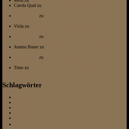
Metti
zu
Hundeflüsterer trifft Dog Whisperer
Carola Qual
zu
… ein kleines Bullterrier Fazit und eine
Liebeserklärung
Otti & Diesel
zu
… ein kleines Bullterrier Fazit und eine
Liebeserklärung
Viola
zu
… ein kleines Bullterrier Fazit und eine
Liebeserklärung
Otti & Diesel
zu
… ein kleines Bullterrier Fazit und eine
Liebeserklärung
Joanna Bauer
zu
… ein kleines Bullterrier Fazit und eine
Liebeserklärung
Otti & Diesel
zu
… ein kleines Bullterrier Fazit und eine
Liebeserklärung
Timo
zu
… ein kleines Bullterrier Fazit und eine
Liebeserklärung
Schlagwörter
allein bleiben
Altersheim
Ausstattung
Befehl Platz
Befehl Sitz
Beschäftigung