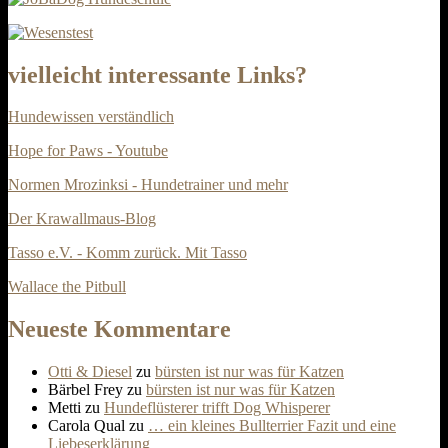
vielleicht interessante Links?
Hundewissen verständlich
Hope for Paws - Youtube
Normen Mrozinksi - Hundetrainer und mehr
Der Krawallmaus-Blog
Tasso e.V. - Komm zurück. Mit Tasso
Wallace the Pitbull
Neueste Kommentare
Otti & Diesel
zu
bürsten ist nur was für Katzen
Bärbel Frey
zu
bürsten ist nur was für Katzen
Metti
zu
Hundeflüsterer trifft Dog Whisperer
Carola Qual
zu
… ein kleines Bullterrier Fazit und eine
Liebeserklärung