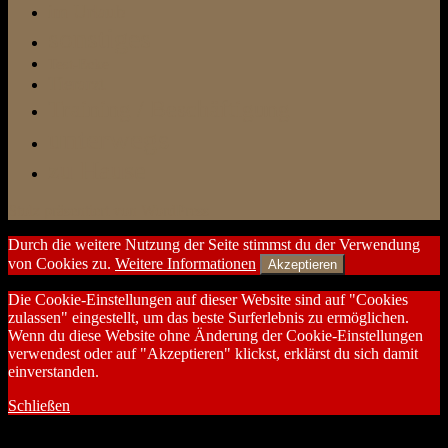
im Urlaub
sonstiges
Test-Ecke
Tierarzt
Training / Beschäftigung
unterwegs
zu Hause
Stolz präsentiert von WordPress
Durch die weitere Nutzung der Seite stimmst du der Verwendung
von Cookies zu.
Weitere Informationen
Akzeptieren
Die Cookie-Einstellungen auf dieser Website sind auf "Cookies
zulassen" eingestellt, um das beste Surferlebnis zu ermöglichen.
Wenn du diese Website ohne Änderung der Cookie-Einstellungen
verwendest oder auf "Akzeptieren" klickst, erklärst du sich damit
einverstanden.
Schließen