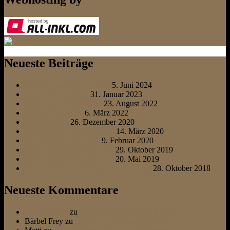
Neueste Beiträge
Einmal Ostsee und zurück
5. Juni 2024
Grüne Woche 2023
31. Januar 2023
Neues Familienmitglied
23. August 2022
Friedens“marsch“
6. März 2022
Schneehunde
26. Dezember 2020
Zeitung lesen an der Ostsee
14. März 2020
Sonntags auf dem Sofa
9. Februar 2020
Begleithundeprüfung die 2.
29. Oktober 2019
Begleithundeprüfung die 1.
20. Mai 2019
Neue Wege, neue Schule, neues Glück
28. Oktober 2018
Neueste Kommentare
Otti & Diesel
zu
bürsten ist nur was für Katzen
Bärbel Frey
zu
bürsten ist nur was für Katzen