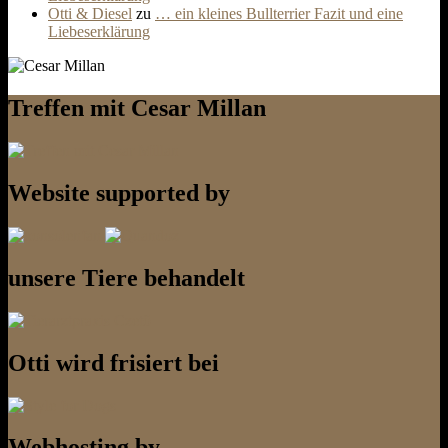
Otti & Diesel
zu
… ein kleines Bullterrier Fazit und eine
Liebeserklärung
Treffen mit Cesar Millan
Website supported by
unsere Tiere behandelt
Otti wird frisiert bei
Webhosting by