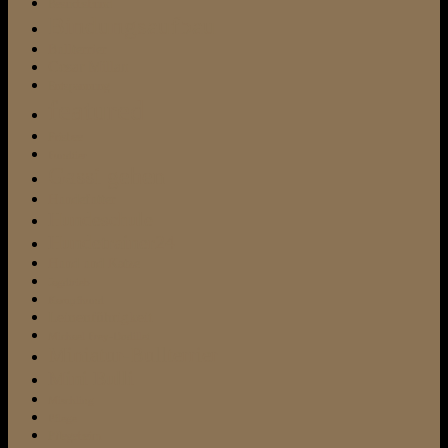
Besuchshund
Bindungsaufbau
Bullterrier
Cesar Millan
Entspannung
featured
Frisbee
Fundtier
Gassi gehen
Hundefutter
Hundeschule
Hundetrainer24
Hund und Katze
Jagdtrieb
Kampfhund
Leinenführigkeit
Michael Frey-Dodillet
Miniatur-Bullterrier
Mini Bulli
Mischling
Pflege
Pflegeheim