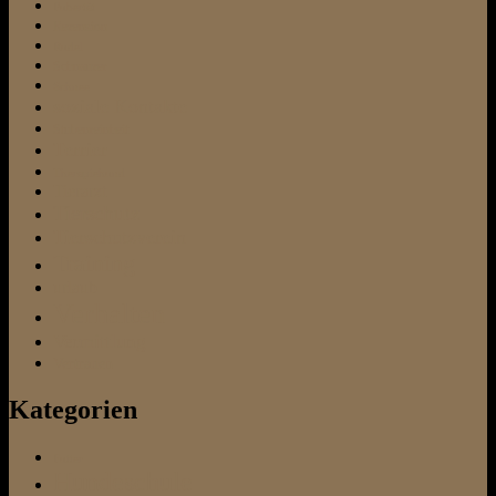
Pubertät
Rezension
Rudel
Schnauzer
Schnee
soziale Kontakte
Stubenreinheit
Terrier
Therapiehund
Tierarzt
Tierschutz
Tierschutzverein
Training
urlaub
Verhalten
Vermittlung
Vertrauen
Kategorien
Futter
Hundeschule