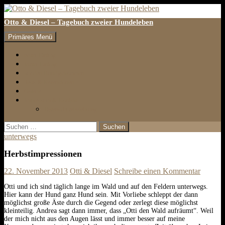
Otto & Diesel – Tagebuch zweier Hundeleben
Suchen
Zum
Primäres Menü
Inhalt
springen
erster Eintrag
letzter Eintrag
auf den Hund gekommen
Tests & Rezensionen
Galerie
Impressum & Kontakt
Datenschutzbelehrung
Suchen
nach:
unterwegs
Herbstimpressionen
22. November 2013
Otti & Diesel
Schreibe einen Kommentar
Otti und ich sind täglich lange im Wald und auf den Feldern unterwegs.
Hier kann der Hund ganz Hund sein. Mit Vorliebe schleppt der dann
möglichst große Äste durch die Gegend oder zerlegt diese möglichst
kleinteilig. Andrea sagt dann immer, dass „Otti den Wald aufräumt“. Weil
der mich nicht aus den Augen lässt und immer besser auf meine