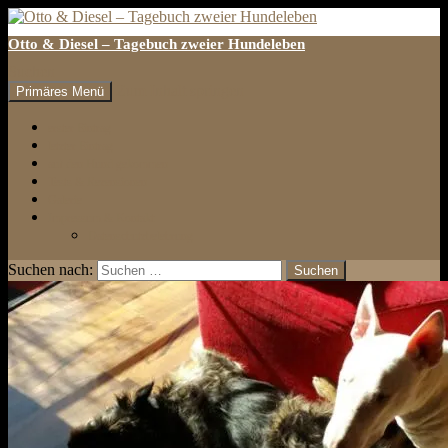
Otto & Diesel – Tagebuch zweier Hundeleben
Suchen
Zum Inhalt springen
Primäres Menü
erster Eintrag
letzter Eintrag
auf den Hund gekommen
Tests & Rezensionen
Galerie
Impressum & Kontakt
Datenschutzbelehrung
Suchen nach: