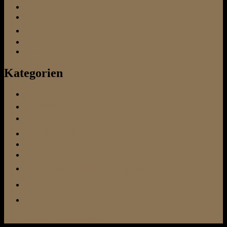
Training
urlaub
Verhalten
Vermittlung
Vertrauen
Kategorien
Futter
Hundeschule
im Urlaub
sonstiges
Test-Ecke
Tierarzt
Training / Beschäftigung
unterwegs
zu Hause
Stolz präsentiert von WordPress