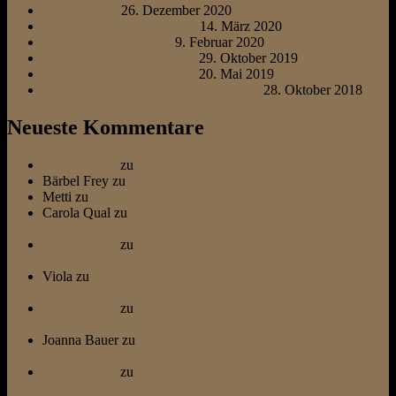
Schneehunde
26. Dezember 2020
Zeitung lesen an der Ostsee
14. März 2020
Sonntags auf dem Sofa
9. Februar 2020
Begleithundeprüfung die 2.
29. Oktober 2019
Begleithundeprüfung die 1.
20. Mai 2019
Neue Wege, neue Schule, neues Glück
28. Oktober 2018
Neueste Kommentare
Otti & Diesel
zu
bürsten ist nur was für Katzen
Bärbel Frey
zu
bürsten ist nur was für Katzen
Metti
zu
Hundeflüsterer trifft Dog Whisperer
Carola Qual
zu
… ein kleines Bullterrier Fazit und eine
Liebeserklärung
Otti & Diesel
zu
… ein kleines Bullterrier Fazit und eine
Liebeserklärung
Viola
zu
… ein kleines Bullterrier Fazit und eine
Liebeserklärung
Otti & Diesel
zu
… ein kleines Bullterrier Fazit und eine
Liebeserklärung
Joanna Bauer
zu
… ein kleines Bullterrier Fazit und eine
Liebeserklärung
Otti & Diesel
zu
… ein kleines Bullterrier Fazit und eine
Liebeserklärung