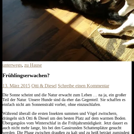
unterwegs
,
zu Hause
Frühlingserwachen?
13. März 2015
Otti & Diesel
Schreibe einen Kommentar
Die Sonne scheint und die Natur erwacht zum Leben … na ja, ein großer
Teil der Natur. Unsere Hunde sind da eher das Gegenteil. Sie schaffen es
einfach nicht am Sonnenstrahl vorbei, ohne einzuschlafen.
Während überall die ersten Insekten summen und Vögel zwitschern,
drängeln sich Otti & Diesel um den besten Platz auf dem warmen Boden.
Übergangslos vom Winterschlaf in die Frühjahrsmüdigkeit. Jetzt dauert es
auch nicht mehr lange, bis bei den Gassirunden Schattenplätze gesucht
werden. Die Phase zwischen draußen zu kalt und zu heiß beträgt zumindest