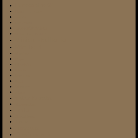
Hundetrainer24
Hund und Katze
Jagdtrieb
Kampfhund
Leinenführigkeit
Michael Frey-Dodillet
Miniatur-Bullterrier
Mini Bulli
Mischling
Pflege
Pflegeheim
Pubertät
Rezension
Rudel
Schnauzer
Schnee
soziale Kontakte
Stubenreinheit
Terrier
Therapiehund
Tierarzt
Tierschutz
Tierschutzverein