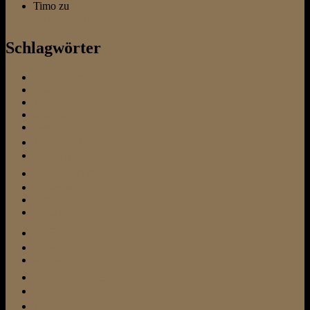
Timo
zu
… ein kleines Bullterrier Fazit und eine
Liebeserklärung
Schlagwörter
allein bleiben
Altersheim
Ausstattung
Befehl Platz
Befehl Sitz
Beschäftigung
Besuchshund
Bindungsaufbau
Bullterrier
Cesar Millan
Entspannung
featured
Frisbee
Fundtier
Gassi gehen
Hundefutter
Hundeschule