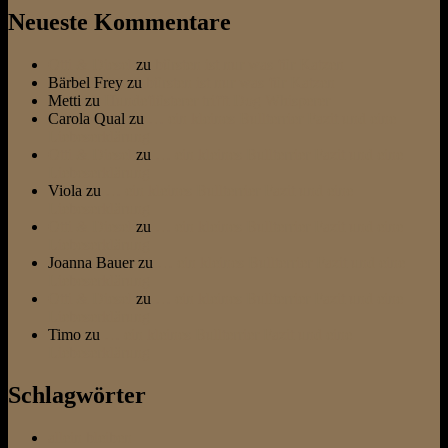
Neueste Kommentare
Otti & Diesel
zu
bürsten ist nur was für Katzen
Bärbel Frey
zu
bürsten ist nur was für Katzen
Metti
zu
Hundeflüsterer trifft Dog Whisperer
Carola Qual
zu
… ein kleines Bullterrier Fazit und eine
Liebeserklärung
Otti & Diesel
zu
… ein kleines Bullterrier Fazit und eine
Liebeserklärung
Viola
zu
… ein kleines Bullterrier Fazit und eine
Liebeserklärung
Otti & Diesel
zu
… ein kleines Bullterrier Fazit und eine
Liebeserklärung
Joanna Bauer
zu
… ein kleines Bullterrier Fazit und eine
Liebeserklärung
Otti & Diesel
zu
… ein kleines Bullterrier Fazit und eine
Liebeserklärung
Timo
zu
… ein kleines Bullterrier Fazit und eine
Liebeserklärung
Schlagwörter
allein bleiben