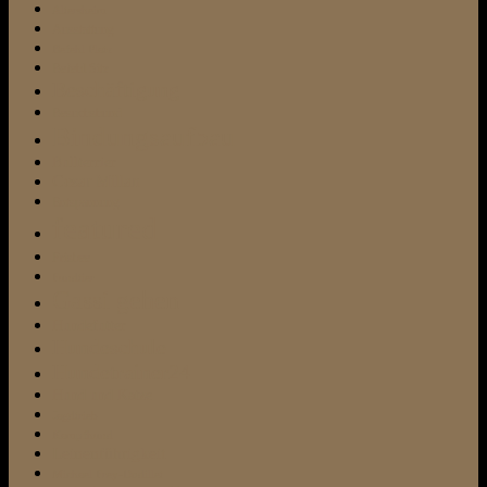
Altersheim
Ausstattung
Befehl Platz
Befehl Sitz
Beschäftigung
Besuchshund
Bindungsaufbau
Bullterrier
Cesar Millan
Entspannung
featured
Frisbee
Fundtier
Gassi gehen
Hundefutter
Hundeschule
Hundetrainer24
Hund und Katze
Jagdtrieb
Kampfhund
Leinenführigkeit
Michael Frey-Dodillet