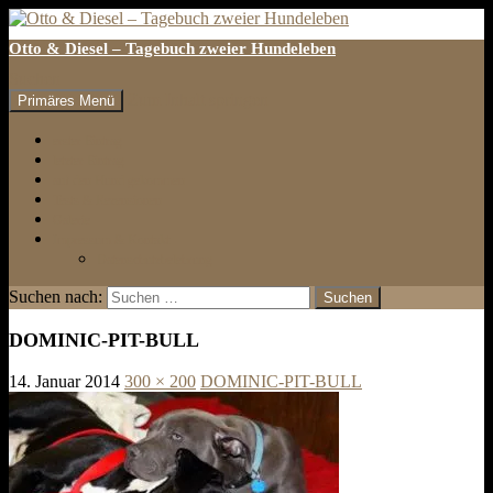
Otto & Diesel – Tagebuch zweier Hundeleben
Suchen
Zum Inhalt springen
Primäres Menü
erster Eintrag
letzter Eintrag
auf den Hund gekommen
Tests & Rezensionen
Galerie
Impressum & Kontakt
Datenschutzbelehrung
Suchen nach:
DOMINIC-PIT-BULL
14. Januar 2014
300 × 200
DOMINIC-PIT-BULL