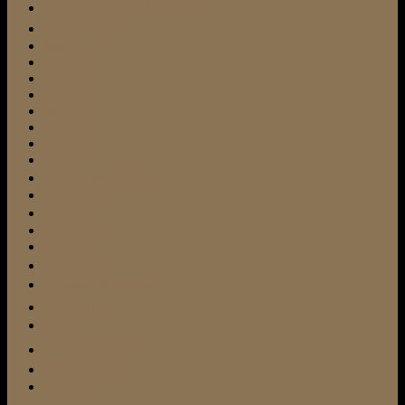
Miniatur-Bullterrier
Mini Bulli
Mischling
Pflege
Pflegeheim
Pubertät
Rezension
Rudel
Schnauzer
Schnee
soziale Kontakte
Stubenreinheit
Terrier
Therapiehund
Tierarzt
Tierschutz
Tierschutzverein
Training
urlaub
Verhalten
Vermittlung
Vertrauen