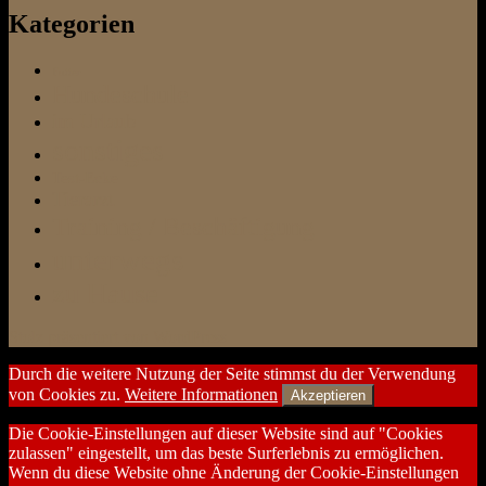
Kategorien
Futter
Hundeschule
im Urlaub
sonstiges
Test-Ecke
Tierarzt
Training / Beschäftigung
unterwegs
zu Hause
Stolz präsentiert von WordPress
Durch die weitere Nutzung der Seite stimmst du der Verwendung
von Cookies zu.
Weitere Informationen
Akzeptieren
Die Cookie-Einstellungen auf dieser Website sind auf "Cookies
zulassen" eingestellt, um das beste Surferlebnis zu ermöglichen.
Wenn du diese Website ohne Änderung der Cookie-Einstellungen