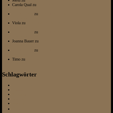
Metti
zu
Hundeflüsterer trifft Dog Whisperer
Carola Qual
zu
… ein kleines Bullterrier Fazit und eine
Liebeserklärung
Otti & Diesel
zu
… ein kleines Bullterrier Fazit und eine
Liebeserklärung
Viola
zu
… ein kleines Bullterrier Fazit und eine
Liebeserklärung
Otti & Diesel
zu
… ein kleines Bullterrier Fazit und eine
Liebeserklärung
Joanna Bauer
zu
… ein kleines Bullterrier Fazit und eine
Liebeserklärung
Otti & Diesel
zu
… ein kleines Bullterrier Fazit und eine
Liebeserklärung
Timo
zu
… ein kleines Bullterrier Fazit und eine
Liebeserklärung
Schlagwörter
allein bleiben
Altersheim
Ausstattung
Befehl Platz
Befehl Sitz
Beschäftigung