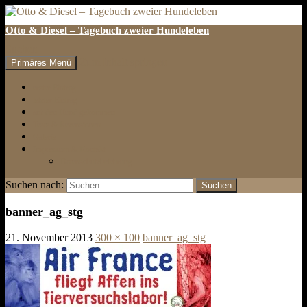
Otto & Diesel – Tagebuch zweier Hundeleben
Suchen
Zum Inhalt springen
Primäres Menü
erster Eintrag
letzter Eintrag
auf den Hund gekommen
Tests & Rezensionen
Galerie
Impressum & Kontakt
Datenschutzbelehrung
Suchen nach:
banner_ag_stg
21. November 2013
300 × 100
banner_ag_stg