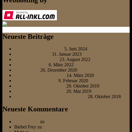
Neueste Beiträge
Einmal Ostsee und zurück
5. Juni 2024
Grüne Woche 2023
31. Januar 2023
Neues Familienmitglied
23. August 2022
Friedens“marsch“
6. März 2022
Schneehunde
26. Dezember 2020
Zeitung lesen an der Ostsee
14. März 2020
Sonntags auf dem Sofa
9. Februar 2020
Begleithundeprüfung die 2.
29. Oktober 2019
Begleithundeprüfung die 1.
20. Mai 2019
Neue Wege, neue Schule, neues Glück
28. Oktober 2018
Neueste Kommentare
Otti & Diesel
zu
bürsten ist nur was für Katzen
Bärbel Frey
zu
bürsten ist nur was für Katzen