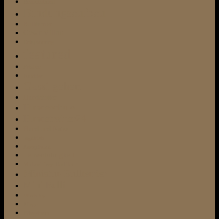
Besuchshund
Bindungsaufbau
Bullterrier
Cesar Millan
Entspannung
featured
Frisbee
Fundtier
Gassi gehen
Hundefutter
Hundeschule
Hundetrainer24
Hund und Katze
Jagdtrieb
Kampfhund
Leinenführigkeit
Michael Frey-Dodillet
Miniatur-Bullterrier
Mini Bulli
Mischling
Pflege
Pflegeheim