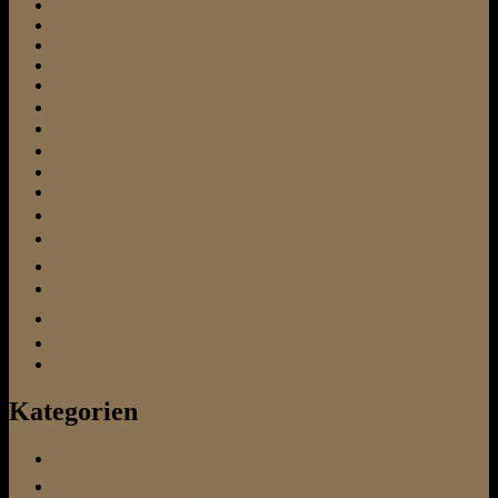
Pubertät
Rezension
Rudel
Schnauzer
Schnee
soziale Kontakte
Stubenreinheit
Terrier
Therapiehund
Tierarzt
Tierschutz
Tierschutzverein
Training
urlaub
Verhalten
Vermittlung
Vertrauen
Kategorien
Futter
Hundeschule